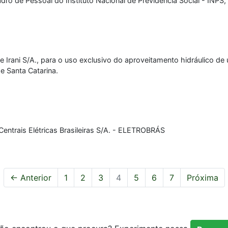
o de Pessoal do Instituto Nacional de Previdência Social - INPS, 
Irani S/A., para o uso exclusivo do aproveitamento hidráulico de
e Santa Catarina.
entrais Elétricas Brasileiras S/A. - ELETROBRÁS
← Anterior
1
2
3
4
5
6
7
Próxima