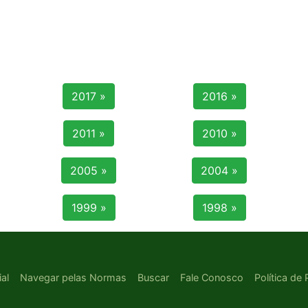
2017 »
2016 »
2011 »
2010 »
2005 »
2004 »
1999 »
1998 »
ial
Navegar pelas Normas
Buscar
Fale Conosco
Política de