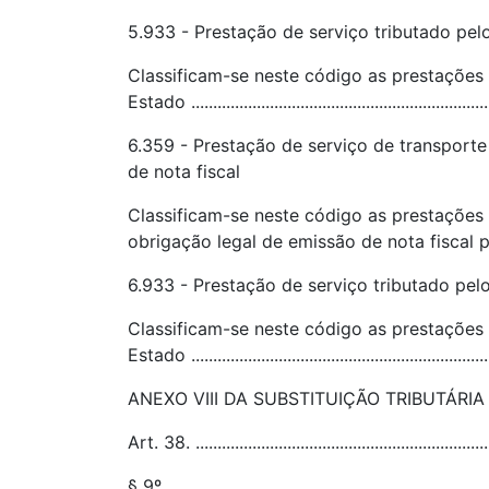
5.933 - Prestação de serviço tributado pe
Classificam-se neste código as prestações
Estado .....................................................................
6.359 - Prestação de serviço de transport
de nota fiscal
Classificam-se neste código as prestações 
obrigação legal de emissão de nota fiscal para a me
6.933 - Prestação de serviço tributado pel
Classificam-se neste código as prestações
Estado ....................................................................
ANEXO VIII DA SUBSTITUIÇÃO TRIBUTÁRIA DO
Art. 38. ...................................................................
§ 9º .........................................................................