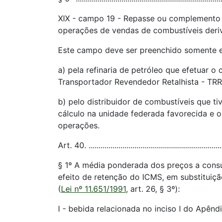
XIX - campo 19 - Repasse ou complemento d
operações de vendas de combustíveis deriv
Este campo deve ser preenchido somente e
a) pela refinaria de petróleo que efetuar o
Transportador Revendedor Retalhista - TRR
b) pelo distribuidor de combustíveis que t
cálculo na unidade federada favorecida e o
operações.
Art. 40. ...................................................................
§ 1º A média ponderada dos preços a consu
efeito de retenção do ICMS, em substituiçã
(
Lei nº 11.651/1991
, art. 26, § 3º):
I - bebida relacionada no inciso I do Apênd