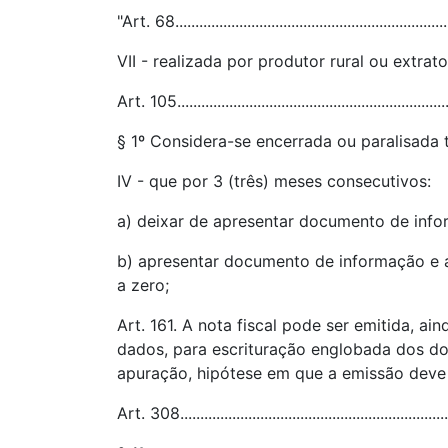
"Art. 68....................................................................
VII - realizada por produtor rural ou extrat
Art. 105...................................................................
§ 1º Considera-se encerrada ou paralisada 
IV - que por 3 (três) meses consecutivos:
a) deixar de apresentar documento de infor
b) apresentar documento de informação e a
a zero;
Art. 161. A nota fiscal pode ser emitida, 
dados, para escrituração englobada dos doc
apuração, hipótese em que a emissão deve s
Art. 308...................................................................