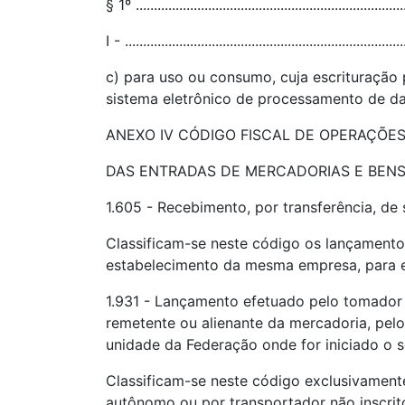
§ 1º ..........................................................................
I - .............................................................................
c) para uso ou consumo, cuja escrituração 
sistema eletrônico de processamento de dad
ANEXO IV CÓDIGO FISCAL DE OPERAÇÕES 
DAS ENTRADAS DE MERCADORIAS E BENS 
1.605 - Recebimento, por transferência, 
Classificam-se neste código os lançamento
estabelecimento da mesma empresa, para efetivaçã
1.931 - Lançamento efetuado pelo tomador 
remetente ou alienante da mercadoria, pelo
unidade da Federação onde for iniciado o s
Classificam-se neste código exclusivament
autônomo ou por transportador não inscrito