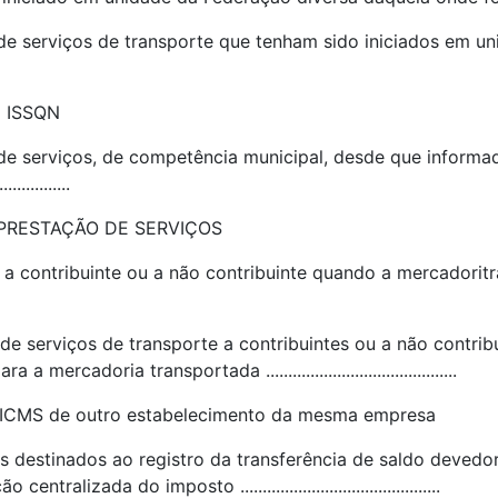
 de serviços de transporte que tenham sido iniciados em u
o ISSQN
 de serviços, de competência municipal, desde que infor
...............
 PRESTAÇÃO DE SERVIÇOS
e a contribuinte ou a não contribuinte quando a mercadori
de serviços de transporte a contribuintes ou a não contrib
rcadoria transportada ...........................................
e ICMS de outro estabelecimento da mesma empresa
s destinados ao registro da transferência de saldo devedo
izada do imposto .............................................