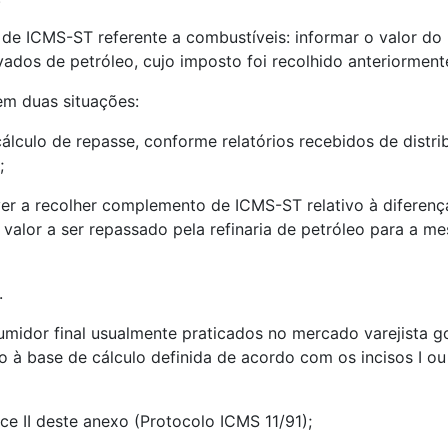
e ICMS-ST referente a combustíveis: informar o valor do 
ados de petróleo, cujo imposto foi recolhido anteriorment
m duas situações:
 cálculo de repasse, conforme relatórios recebidos de distr
;
iver a recolher complemento de ICMS-ST relativo à diferenç
 valor a ser repassado pela refinaria de petróleo para a 
.
midor final usualmente praticados no mercado varejista g
o à base de cálculo definida de acordo com os incisos I ou
ice II deste anexo (Protocolo ICMS 11/91);