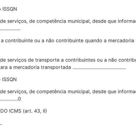
lo ISSQN
 de serviços, de competência municipal, desde que infor
................
e a contribuinte ou a não contribuinte quando a mercadori
de serviços de transporte a contribuintes ou a não contrib
rcadoria transportada ............................................
o ISSQN
 de serviços, de competência municipal, desde que infor
...............0
 ICMS (art. 43, II)
..
.