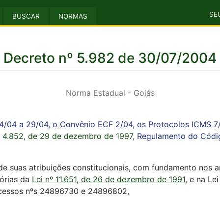
SE
BUSCAR
NORMAS
Decreto nº 5.982 de 30/07/2004
Norma Estadual - Goiás
4/04 a 29/04, o Convênio ECF 2/04, os Protocolos ICMS 7/0
 4.852, de 29 de dezembro de 1997
, Regulamento do Códig
 suas atribuições constitucionais, com fundamento nos art
tórias da
Lei nº 11.651, de 26 de dezembro de 1991
, e na Le
ocessos nºs 24896730 e 24896802,