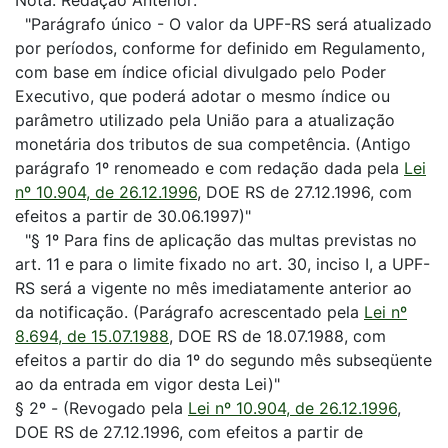
Nota: Redação Anterior:
"Parágrafo único - O valor da UPF-RS será atualizado
por períodos, conforme for definido em Regulamento,
com base em índice oficial divulgado pelo Poder
Executivo, que poderá adotar o mesmo índice ou
parâmetro utilizado pela União para a atualização
monetária dos tributos de sua competência. (Antigo
parágrafo 1º renomeado e com redação dada pela
Lei
nº 10.904, de 26.12.1996
, DOE RS de 27.12.1996, com
efeitos a partir de 30.06.1997)"
"§ 1º Para fins de aplicação das multas previstas no
art. 11 e para o limite fixado no art. 30, inciso I, a UPF-
RS será a vigente no mês imediatamente anterior ao
da notificação. (Parágrafo acrescentado pela
Lei nº
8.694, de 15.07.1988
, DOE RS de 18.07.1988, com
efeitos a partir do dia 1º do segundo mês subseqüente
ao da entrada em vigor desta Lei)"
§ 2º - (Revogado pela
Lei nº 10.904, de 26.12.1996
,
DOE RS de 27.12.1996, com efeitos a partir de