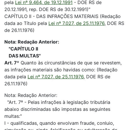
pela
Lei nº 9.464, de 19.12.1991
- DOE RS de
20.12.1991, rep. DOE RS de 30.12.1991)"
CAPÍTULO II - DAS INFRAÇÕES MATERIAIS (Redação
dada ao Título pela
Lei nº 7.027, de 25.11.1976
, DOE RS
de 26.11.1976)
Nota: Redação Anterior:
"CAPÍTULO II
DAS MULTAS"
Art. 7º
Quanto às circunstâncias de que se revestem,
as infrações materiais são havidas como: (Redação
dada pela
Lei nº 7.027, de 25.11.1976
, DOE RS de
26.11.1976)
Nota: Redação Anterior:
"Art. 7º - Pelas infrações à legislação tributária
abaixo discriminadas são impostas as seguintes
multas:"
I - qualificadas, quando envolvam fraude, conluio,