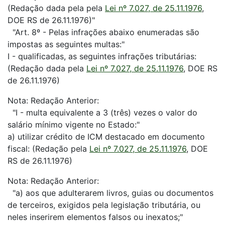
(Redação dada pela pela
Lei nº 7.027, de 25.11.1976
,
DOE RS de 26.11.1976)"
"Art. 8º - Pelas infrações abaixo enumeradas são
impostas as seguintes multas:"
I - qualificadas, as seguintes infrações tributárias:
(Redação dada pela
Lei nº 7.027, de 25.11.1976
, DOE RS
de 26.11.1976)
Nota: Redação Anterior:
"I - multa equivalente a 3 (três) vezes o valor do
salário mínimo vigente no Estado:"
a) utilizar crédito de ICM destacado em documento
fiscal: (Redação pela
Lei nº 7.027, de 25.11.1976
, DOE
RS de 26.11.1976)
Nota: Redação Anterior:
"a) aos que adulterarem livros, guias ou documentos
de terceiros, exigidos pela legislação tributária, ou
neles inserirem elementos falsos ou inexatos;"