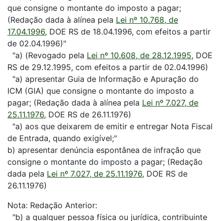
que consigne o montante do imposto a pagar;
(Redação dada à alínea pela
Lei nº 10.768, de
17.04.1996
, DOE RS de 18.04.1996, com efeitos a partir
de 02.04.1996)"
"a) (Revogado pela
Lei nº 10.608, de 28.12.1995
, DOE
RS de 29.12.1995, com efeitos a partir de 02.04.1996)
"a) apresentar Guia de Informação e Apuração do
ICM (GIA) que consigne o montante do imposto a
pagar; (Redação dada à alínea pela
Lei nº 7.027, de
25.11.1976
, DOE RS de 26.11.1976)
"a) aos que deixarem de emitir e entregar Nota Fiscal
de Entrada, quando exigível;"
b) apresentar denúncia espontânea de infração que
consigne o montante do imposto a pagar; (Redação
dada pela
Lei nº 7.027, de 25.11.1976
, DOE RS de
26.11.1976)
Nota: Redação Anterior:
"b) a qualquer pessoa física ou jurídica, contribuinte