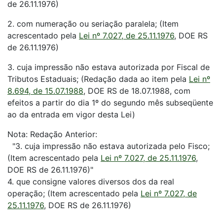
de 26.11.1976)
2. com numeração ou seriação paralela; (Item
acrescentado pela
Lei nº 7.027, de 25.11.1976
, DOE RS
de 26.11.1976)
3. cuja impressão não estava autorizada por Fiscal de
Tributos Estaduais; (Redação dada ao item pela
Lei nº
8.694, de 15.07.1988
, DOE RS de 18.07.1988, com
efeitos a partir do dia 1º do segundo mês subseqüente
ao da entrada em vigor desta Lei)
Nota: Redação Anterior:
"3. cuja impressão não estava autorizada pelo Fisco;
(Item acrescentado pela
Lei nº 7.027, de 25.11.1976
,
DOE RS de 26.11.1976)"
4. que consigne valores diversos dos da real
operação; (Item acrescentado pela
Lei nº 7.027, de
25.11.1976
, DOE RS de 26.11.1976)