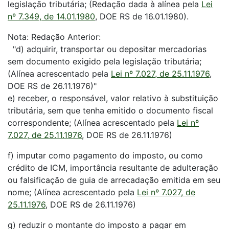
legislação tributária; (Redação dada à alínea pela
Lei
nº 7.349, de 14.01.1980
, DOE RS de 16.01.1980).
Nota: Redação Anterior:
"d) adquirir, transportar ou depositar mercadorias
sem documento exigido pela legislação tributária;
(Alínea acrescentado pela
Lei nº 7.027, de 25.11.1976
,
DOE RS de 26.11.1976)"
e) receber, o responsável, valor relativo à substituição
tributária, sem que tenha emitido o documento fiscal
correspondente; (Alínea acrescentado pela
Lei nº
7.027, de 25.11.1976
, DOE RS de 26.11.1976)
f) imputar como pagamento do imposto, ou como
crédito de ICM, importância resultante de adulteração
ou falsificação de guia de arrecadação emitida em seu
nome; (Alínea acrescentado pela
Lei nº 7.027, de
25.11.1976
, DOE RS de 26.11.1976)
g) reduzir o montante do imposto a pagar em