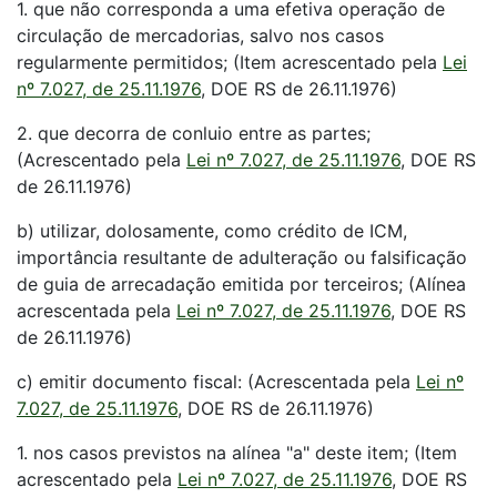
1. que não corresponda a uma efetiva operação de
circulação de mercadorias, salvo nos casos
regularmente permitidos; (Item acrescentado pela
Lei
nº 7.027, de 25.11.1976
, DOE RS de 26.11.1976)
2. que decorra de conluio entre as partes;
(Acrescentado pela
Lei nº 7.027, de 25.11.1976
, DOE RS
de 26.11.1976)
b) utilizar, dolosamente, como crédito de ICM,
importância resultante de adulteração ou falsificação
de guia de arrecadação emitida por terceiros; (Alínea
acrescentada pela
Lei nº 7.027, de 25.11.1976
, DOE RS
de 26.11.1976)
c) emitir documento fiscal: (Acrescentada pela
Lei nº
7.027, de 25.11.1976
, DOE RS de 26.11.1976)
1. nos casos previstos na alínea "a" deste item; (Item
acrescentado pela
Lei nº 7.027, de 25.11.1976
, DOE RS