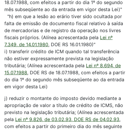
18.07.1988, com efeitos a partir do dia 1º do segundo
mês subseqüente ao da entrada em vigor desta Lei)"
"h) em que a lesão ao erário tiver sido ocultada por
falta de emissão de documento fiscal relativo à saída
de mercadorias e de registro da operação nos livres
fiscais próprios. (Alínea acrescentada pela
Lei nº
7.349, de 14.01.1980
, DOE RS 16.01.1980)"
i) transferir crédito de ICM quando tal transferência
não estiver expressamente prevista na legislação
tributária; (Alínea acrescentada pela
Lei nº 8.694, de
15.07.1988
, DOE RS de 18.07.1988, com efeitos a partir
do dia 1º do segundo mês subseqüente ao da entrada
em vigor desta Lei)
j) reduzir o montante do imposto devido mediante a
apropriação de valor a título de crédito de ICMS, não
previsto na legislação tributária; (Alínea acrescentada
pela
Lei nº 9.826, de 03.02.93, DOE RS de 04.02.93
,
com efeitos a partir do primeiro dia do mês seguinte