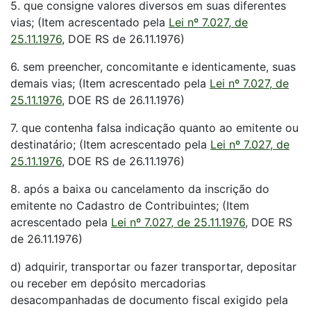
5. que consigne valores diversos em suas diferentes
vias; (Item acrescentado pela
Lei nº 7.027, de
25.11.1976
, DOE RS de 26.11.1976)
6. sem preencher, concomitante e identicamente, suas
demais vias; (Item acrescentado pela
Lei nº 7.027, de
25.11.1976
, DOE RS de 26.11.1976)
7. que contenha falsa indicação quanto ao emitente ou
destinatário; (Item acrescentado pela
Lei nº 7.027, de
25.11.1976
, DOE RS de 26.11.1976)
8. após a baixa ou cancelamento da inscrição do
emitente no Cadastro de Contribuintes; (Item
acrescentado pela
Lei nº 7.027, de 25.11.1976
, DOE RS
de 26.11.1976)
d) adquirir, transportar ou fazer transportar, depositar
ou receber em depósito mercadorias
desacompanhadas de documento fiscal exigido pela