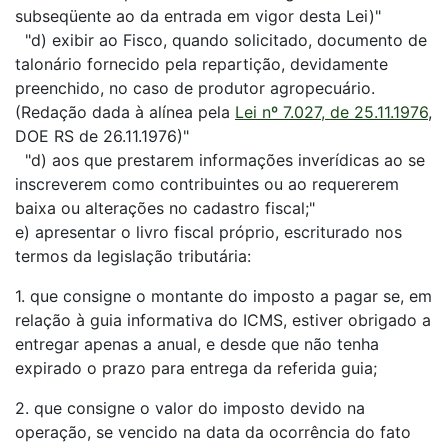
subseqüente ao da entrada em vigor desta Lei)"
"d) exibir ao Fisco, quando solicitado, documento de
talonário fornecido pela repartição, devidamente
preenchido, no caso de produtor agropecuário.
(Redação dada à alínea pela
Lei nº 7.027, de 25.11.1976
,
DOE RS de 26.11.1976)"
"d) aos que prestarem informações inverídicas ao se
inscreverem como contribuintes ou ao requererem
baixa ou alterações no cadastro fiscal;"
e) apresentar o livro fiscal próprio, escriturado nos
termos da legislação tributária:
1. que consigne o montante do imposto a pagar se, em
relação à guia informativa do ICMS, estiver obrigado a
entregar apenas a anual, e desde que não tenha
expirado o prazo para entrega da referida guia;
2. que consigne o valor do imposto devido na
operação, se vencido na data da ocorrência do fato