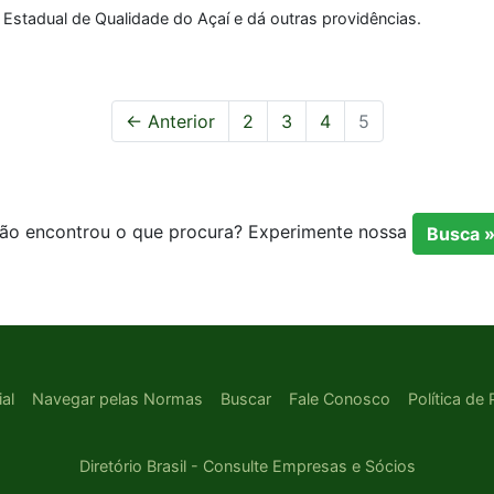
a Estadual de Qualidade do Açaí e dá outras providências.
← Anterior
2
3
4
5
ão encontrou o que procura? Experimente nossa
Busca 
ial
Navegar pelas Normas
Buscar
Fale Conosco
Política de
Diretório Brasil - Consulte Empresas e Sócios