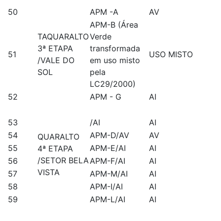
50
APM -A
AV
APM-B (Área
TAQUARALTO
Verde
3ª ETAPA
transformada
51
USO MISTO
/VALE DO
em uso misto
SOL
pela
LC29/2000)
52
APM - G
AI
53
/AI
AI
54
APM-D/AV
AV
QUARALTO
55
APM-E/AI
AI
4ª ETAPA
/SETOR BELA
56
APM-F/AI
AI
VISTA
57
APM-M/AI
AI
58
APM-I/AI
AI
59
APM-L/AI
AI