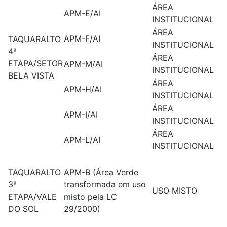
ÁREA
APM-E/AI
INSTITUCIONAL
ÁREA
APM-F/AI
TAQUARALTO
INSTITUCIONAL
4ª
ÁREA
ETAPA/SETOR
APM-M/AI
INSTITUCIONAL
BELA VISTA
ÁREA
APM-H/AI
INSTITUCIONAL
ÁREA
APM-I/AI
INSTITUCIONAL
ÁREA
APM-L/AI
INSTITUCIONAL
TAQUARALTO
APM-B (Área Verde
3ª
transformada em uso
USO MISTO
ETAPA/VALE
misto pela LC
DO SOL
29/2000)