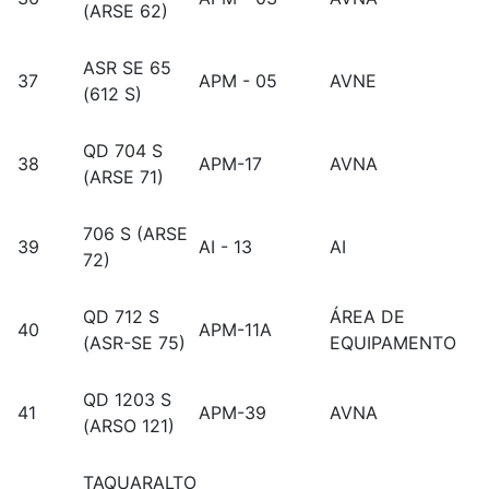
(ARSE 62)
ASR SE 65
37
APM - 05
AVNE
(612 S)
QD 704 S
38
APM-17
AVNA
(ARSE 71)
706 S (ARSE
39
AI - 13
AI
72)
QD 712 S
ÁREA DE
40
APM-11A
(ASR-SE 75)
EQUIPAMENTO
QD 1203 S
41
APM-39
AVNA
(ARSO 121)
TAQUARALTO