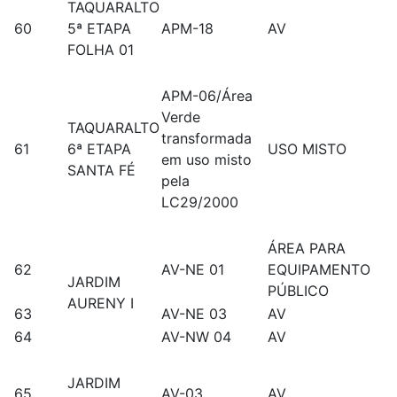
TAQUARALTO
60
5ª ETAPA
APM-18
AV
FOLHA 01
APM-06/Área
Verde
TAQUARALTO
transformada
61
6ª ETAPA
USO MISTO
em uso misto
SANTA FÉ
pela
LC29/2000
ÁREA PARA
62
AV-NE 01
EQUIPAMENTO
JARDIM
PÚBLICO
AURENY I
63
AV-NE 03
AV
64
AV-NW 04
AV
JARDIM
65
AV-03
AV