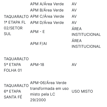
APM A/Área Verde
AV
APM B/Área Verde
AV
APM C/Área Verde
AV
TAQUARALTO
1ª ETAPA FL
APM D/Área Verde
AV
02/SETOR
ÁREA
APM - E
SUL
INSTITUCIONAL
ÁREA
APM F/AI
INSTITUCIONAL
TAQUARALTO
5ª ETAPA
APM-18
AV
FOLHA 01
APM-06/Área Verde
TAQUARALTO
transformada em uso
6ª ETAPA
USO MISTO
misto pela LC
SANTA FÉ
29/2000