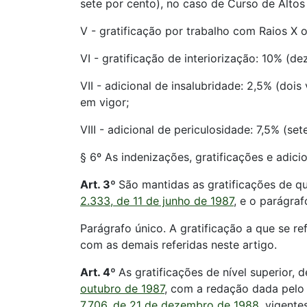
sete por cento), no caso de Curso de Altos
V - gratificação por trabalho com Raios X o
VI - gratificação de interiorização: 10% (d
VII - adicional de insalubridade: 2,5% (doi
em vigor;
VIII - adicional de periculosidade: 7,5% (set
§ 6º As indenizações, gratificações e adici
Art. 3º
São mantidas as gratificações de qu
2.333, de 11 de junho de 1987
, e o parágraf
Parágrafo único. A gratificação a que se re
com as demais referidas neste artigo.
Art. 4º
As gratificações de nível superior, d
outubro de 1987
, com a redação dada pel
7.706, de 21 de dezembro de 1988
, vigent