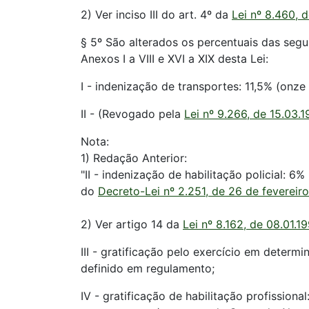
2) Ver inciso III do art. 4º da
Lei nº 8.460, 
§ 5º São alterados os percentuais das segui
Anexos I a VIII e XVI a XIX desta Lei:
I - indenização de transportes: 11,5% (onze 
II - (Revogado pela
Lei nº 9.266, de 15.03.
Nota:
1) Redação Anterior:
"II - indenização de habilitação policial: 6%
do
Decreto-Lei nº 2.251, de 26 de fevereir
2) Ver artigo 14 da
Lei nº 8.162, de 08.01.19
III - gratificação pelo exercício em determ
definido em regulamento;
IV - gratificação de habilitação profission