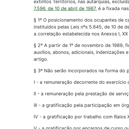
extintos Territórios, nas autarquias, excluí
7.596, de 10 de abril de 1987
, é a fixada na
§ 1º O posicionamento dos ocupantes de c
instituídos pelas Leis nºs 5.645, de 10 de 
a correlação estabelecida nos Anexos I, XX 
§ 2º A partir de 1º de novembro de 1989, f
auxílios, abonos, adicionais, indenizações
artigo.
§ 3º Não serão incorporados na forma do p
I - a remuneração decorrente do exercício
II - a remuneração pela prestação de serviço
III - a gratificação pela participação em ór
IV - a gratificação por trabalho com Raios 
V - a gratificação por encargos de curso o