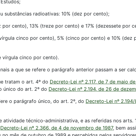
 Estudos;
u substâncias radioativas: 10% (dez por cento);
ez por cento), 13% (treze por cento) e 17% (dezessete por c
s vírgula cinco por cento), 5% (cinco por cento) e 10% (dez
e vírgula cinco por cento).
onais a que se refere o parágrafo anterior passam a ser ca
e tratam o art. 4º do
Decreto-Lei nº 2.117, de 7 de maio d
o único do art. 2º do
Decreto-Lei nº 2.194, de 26 de deze
fere o parágrafo único, do art. 2º, do
Decreto-Lei nº 2.194/
e atividade técnico-administrativa, e as referidas nos arts.
o
Decreto-Lei nº 2.366, de 4 de novembro de 1987
, bem ass
es no mês de outubro de 1989 e percebidos pelos servidore