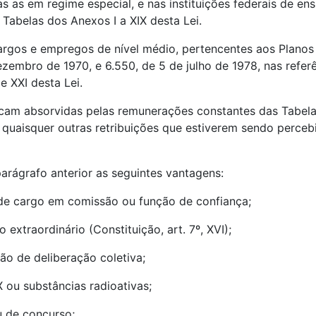
das as em regime especial, e nas instituições federais de en
s Tabelas dos Anexos I a XIX desta Lei.
argos e empregos de nível médio, pertencentes aos Planos
dezembro de 1970, e 6.550, de 5 de julho de 1978, nas refer
e XXI desta Lei.
icam absorvidas pelas remunerações constantes das Tabelas
 e quaisquer outras retribuições que estiverem sendo perce
arágrafo anterior as seguintes vantagens:
 de cargo em comissão ou função de confiança;
 extraordinário (Constituição, art. 7º, XVI);
gão de deliberação coletiva;
X ou substâncias radioativas;
u de concurso;