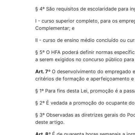
§ 4º São requisitos de escolaridade para in
I - curso superior completo, para os empr
Complementar; e
II - curso de ensino médio concluído ou cu
§ 5º O HFA poderá definir normas específicas
a serem exigidos no concurso público para 
Art. 7º
O desenvolvimento do empregado em
critérios de formação e aperfeiçoamento 
§ 1º Para fins desta Lei, promoção é a p
§ 2º É vedada a promoção do ocupante dos
§ 3º Observadas as diretrizes gerais do P
deste artigo.
Art. 8º
É de quarenta horas semanais a jorn