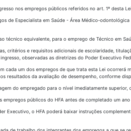
gresso nos empregos públicos referidos no art. 1º desta Lei
egos de Especialista em Saúde - Área Médico-odontológica 
rso técnico equivalente, para o emprego de Técnico em Sa
, critérios e requisitos adicionais de escolaridade, titulaç
ingresso, observadas as diretrizes do Poder Executivo Fede
 cada um dos empregos de que trata esta Lei ocorrerá me
e os resultados da avaliação de desempenho, conforme dis
assagem do empregado para o nível imediatamente superior
 empregos públicos do HFA antes de completado um ano d
oder Executivo, o HFA poderá baixar instruções complement
ada de trabalho dos integrantes dos empregos a que se ref