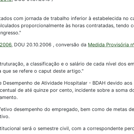
tados com jornada de trabalho inferior à estabelecida no c
 calculados proporcionalmente às horas contratadas, tendo
ingresso."
0.2006
, DOU 20.10.2006 , conversão da
Medida Provisória n
ruturação, a classificação e o salário de cada nível dos e
que se refere o caput deste artigo."
 de Desempenho de Atividade Hospitalar - BDAH devido aos
ercentual de até quinze por cento, incidente sobre a soma 
lamento.
efetivo desempenho do empregado, bem como de metas de d
ivo.
nstitucional será o semestre civil, com a correspondente 