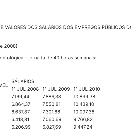
A E VALORES DOS SALÁRIOS DOS EMPREGOS PÚBLICOS 
 de 2008)
ontológica - jornada de 40 horas semanais:
SÁLARIOS
ÍVEL
1º JUL 2008
1º JUL 2009
1º JUL 2010
0
7.169,44
7.886,38
10.899,38
9
6.864,37
7.550,81
10.439,10
8
6.637,87
7.301,66
10.097,36
7
6.418,81
7.060,69
9.766,83
6
6.206,99
6.827,69
9.447,24