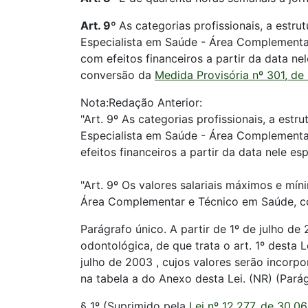
Art. 9º
As categorias profissionais, a estr
Especialista em Saúde - Área Complementar
com efeitos financeiros a partir da data n
conversão da
Medida Provisória nº 301, de
Nota:Redação Anterior:
"Art. 9º As categorias profissionais, a es
Especialista em Saúde - Área Complementar
efeitos financeiros a partir da data nele e
"Art. 9º Os valores salariais máximos e m
Área Complementar e Técnico em Saúde, com
Parágrafo único. A partir de 1º de julho 
odontológica, de que trata o art. 1º desta L
julho de 2003 , cujos valores serão inco
na tabela a do Anexo desta Lei. (NR) (Par
§ 1º (Suprimido pela
Lei nº 12.277, de 30.0