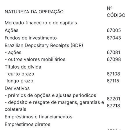
Nº
NATUREZA DA OPERAÇÃO
CÓDIGO
Mercado financeiro e de capitais
Ações
67005
Fundos de investimento
67043
Brazilian Depositary Receipts (BDR)
- ações
67081
- outros valores mobiliários
67098
Títulos de dívida
- curto prazo
67108
-longo prazo
67115
Derivativos
- prêmios de opções e ajustes periódicos
67201
- depósito e resgate de margens, garantias e
67218
colaterais
Empréstimos e financiamentos
Empréstimos diretos