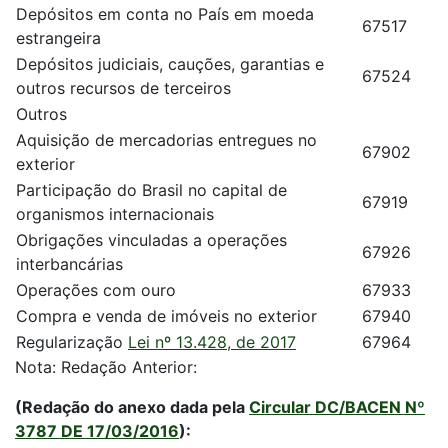
Depósitos em conta no País em moeda
67517
estrangeira
Depósitos judiciais, cauções, garantias e
67524
outros recursos de terceiros
Outros
Aquisição de mercadorias entregues no
67902
exterior
Participação do Brasil no capital de
67919
organismos internacionais
Obrigações vinculadas a operações
67926
interbancárias
Operações com ouro
67933
Compra e venda de imóveis no exterior
67940
Regularização
Lei nº 13.428, de 2017
67964
Nota: Redação Anterior:
(Redação do anexo dada pela
Circular DC/BACEN Nº
3787 DE 17/03/2016
):