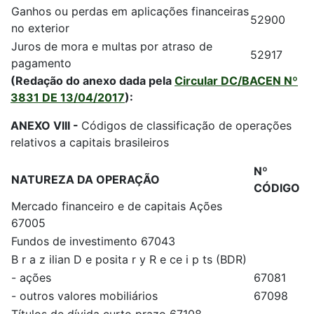
Ganhos ou perdas em aplicações financeiras
52900
no exterior
Juros de mora e multas por atraso de
52917
pagamento
(Redação do anexo dada pela
Circular DC/BACEN Nº
3831 DE 13/04/2017
):
ANEXO VIII -
Códigos de classificação de operações
relativos a capitais brasileiros
Nº
NATUREZA DA OPERAÇÃO
CÓDIGO
Mercado financeiro e de capitais Ações
67005
Fundos de investimento 67043
B r a z ilian D e posita r y R e ce i p ts (BDR)
- ações
67081
- outros valores mobiliários
67098