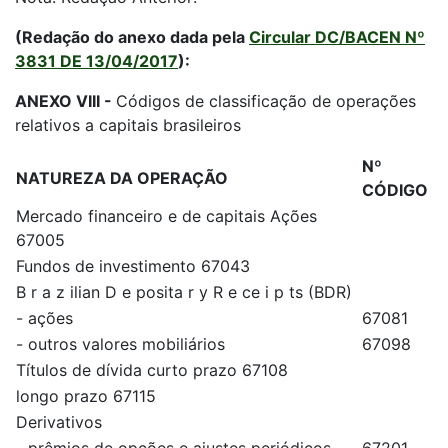
(Redação do anexo dada pela
Circular DC/BACEN Nº
3831 DE 13/04/2017
):
ANEXO VIII -
Códigos de classificação de operações
relativos a capitais brasileiros
Nº
NATUREZA DA OPERAÇÃO
CÓDIGO
Mercado financeiro e de capitais Ações
67005
Fundos de investimento 67043
B r a z ilian D e posita r y R e ce i p ts (BDR)
- ações
67081
- outros valores mobiliários
67098
Títulos de dívida curto prazo 67108
longo prazo 67115
Derivativos