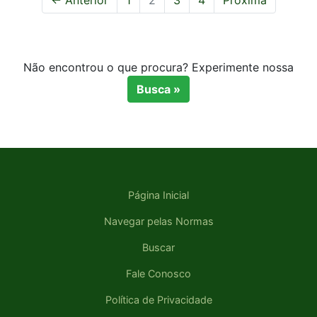
← Anterior
1
2
3
4
Próxima
Não encontrou o que procura? Experimente nossa
Busca »
Página Inicial
Navegar pelas Normas
Buscar
Fale Conosco
Política de Privacidade