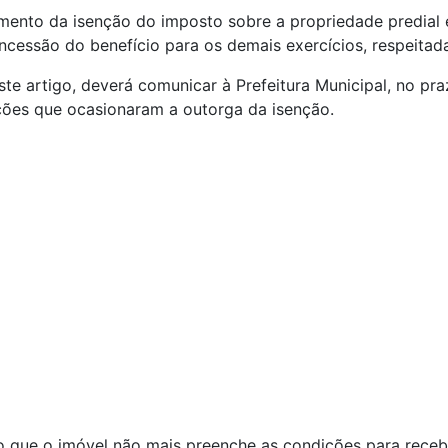
mento da isenção do imposto sobre a propriedade predial e 
ncessão do benefício para os demais exercícios, respeitada
ste artigo, deverá comunicar à Prefeitura Municipal, no praz
ições que ocasionaram a outorga da isenção.
do que o imóvel não mais preenche as condições para recebe