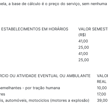
abela, a base de cálculo é o preço do serviço, sem nenhu
 ESTABELECIMENTOS EM HORÁRIOS
VALOR SEMEST
(R$)
41,00
25,00
41,00
25,00
RCIO OU ATIVIDADE EVENTUAL OU AMBULANTE
VALO
REAL 
 semelhantes - por tração humana
10,00
res
17,00
is, automóveis, motociclos (motores a explosão)
39,00