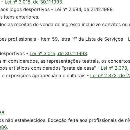
s -
Lei nº 3.015, de 30.11.1993
.
os jogos desportivos - Lei nº 2.684, de 21.12.1988.
 itens anteriores.
ídos as receitas de venda de ingresso inclusive convites ou
es profissionais - item 59, letra "f" da Lista de Serviços -
desportivos -
Lei nº 3.015, de 30.11.1993
.
ssim considerados, as representações teatrais, os concerto
pos artísticos considerados "prata da casa" -
Lei nº 2.373,
 e exposições agropecuária e culturais -
Lei nº 2.373, de 2
86
.
s não estabelecidos. Exceção feita aos profissionais de ní
1986
.