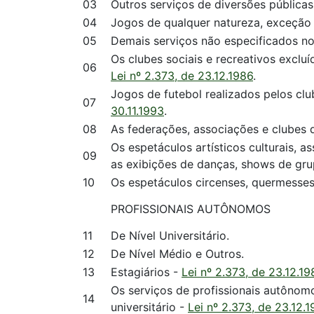
03
Outros serviços de diversões pública
04
Jogos de qualquer natureza, exceção a
05
Demais serviços não especificados nos
Os clubes sociais e recreativos exclu
06
Lei nº 2.373, de 23.12.1986
.
Jogos de futebol realizados pelos club
07
30.11.1993
.
08
As federações, associações e clubes 
Os espetáculos artísticos culturais, a
09
as exibições de danças, shows de gru
10
Os espetáculos circenses, quermesses
PROFISSIONAIS AUTÔNOMOS
11
De Nível Universitário.
12
De Nível Médio e Outros.
13
Estagiários -
Lei nº 2.373, de 23.12.19
Os serviços de profissionais autônomo
14
universitário -
Lei nº 2.373, de 23.12.