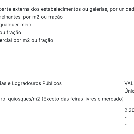
)
parte externa dos estabelecimentos ou galerias, por unida
melhantes, por m2 ou fração
 qualquer meio
ou fração
rcial por m2 ou fração
ias e Logradouros Públicos
VAL
Úni
eiro, quiosques/m2 (Exceto das feiras livres e mercado)
-
2,2
-
-