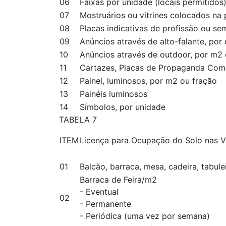
06
Faixas por unidade (locais permitidos
07
Mostruários ou vitrines colocados na 
08
Placas indicativas de profissão ou se
09
Anúncios através de alto-falante, por
10
Anúncios através de outdoor, por m2 
11
Cartazes, Placas de Propaganda Come
12
Painel, luminosos, por m2 ou fração
13
Painéis luminosos
14
Símbolos, por unidade
TABELA 7
ITEM
Licença para Ocupação do Solo nas V
01
Balcão, barraca, mesa, cadeira, tabul
Barraca de Feira/m2
- Eventual
02
- Permanente
- Periódica (uma vez por semana)