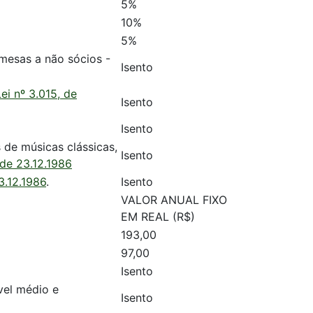
5%
10%
5%
 mesas a não sócios -
Isento
Lei nº 3.015, de
Isento
Isento
s de músicas clássicas,
Isento
 de 23.12.1986
3.12.1986
.
Isento
VALOR ANUAL FIXO
EM REAL (R$)
193,00
97,00
Isento
vel médio e
Isento