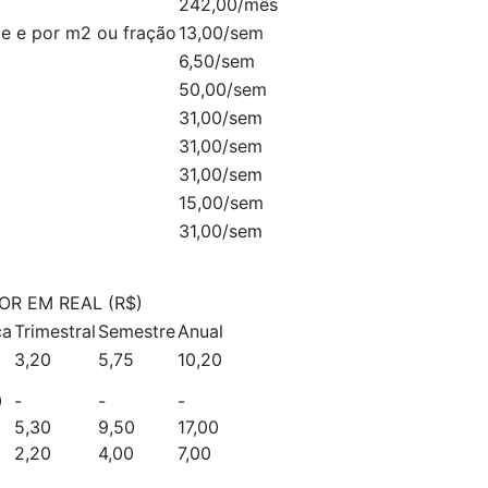
242,00/mês
de e por m2 ou fração
13,00/sem
6,50/sem
50,00/sem
31,00/sem
31,00/sem
31,00/sem
15,00/sem
31,00/sem
OR EM REAL (R$)
ca
Trimestral
Semestre
Anual
3,20
5,75
10,20
0
-
-
-
5,30
9,50
17,00
2,20
4,00
7,00