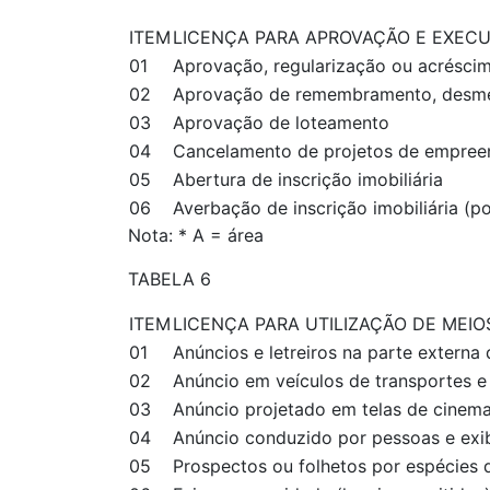
ITEM
LICENÇA PARA APROVAÇÃO E EXECU
01
Aprovação, regularização ou acrésci
02
Aprovação de remembramento, desm
03
Aprovação de loteamento
04
Cancelamento de projetos de empree
05
Abertura de inscrição imobiliária
06
Averbação de inscrição imobiliária (p
Nota: * A = área
TABELA 6
ITEM
LICENÇA PARA UTILIZAÇÃO DE MEIO
01
Anúncios e letreiros na parte externa
02
Anúncio em veículos de transportes e
03
Anúncio projetado em telas de cinem
04
Anúncio conduzido por pessoas e exib
05
Prospectos ou folhetos por espécies d