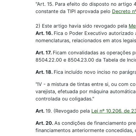
"Art. 15. Para efeito do disposto no artigo 4º
constante da TIPI aprovada pelo
Decreto n
2) Este artigo havia sido revogado pela
Me
Art. 16.
Fica o Poder Executivo autorizad
nomenclaturas, relacionados em atos legai
Art. 17.
Ficam convalidadas as operações pr
8504.22.00 e 8504.23.00 da Tabela de Inc
Art. 18.
Fica incluído novo inciso no parágr
"IV - a mistura de tintas entre si, ou co
varejista, efetuada por máquina automática
controlada ou coligadas."
Art.
19. (Revogado pela
Lei nº 10.206, de 2
Art. 20.
As condições de financiamento prev
financiamentos anteriormente concedidas, c