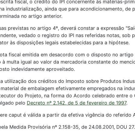
crita fiscal, o crédito do IPI concernente às matérias-prim
 industrialização, ainda que para acondicionamento, de 
minada no artigo anterior.
ssas previstas no artigo 4º, deverá constar a expressão "S
ondente, vedado o registro do IPI nas referidas notas, sob
tor às disposições legais estabelecidas para a hipótese.
ta fiscal emitida em desacordo com o disposto no artigo ant
ito à multa igual ao valor da mercadoria constante do men
posto indevidamente aproveitado.
 utilização dos créditos do Imposto sobre Produtos Indust
e material de embalagem efetivamente empregados na indu
ecutor do Projeto, na forma do Acordo celebrado entre o 
mulgado pelo
Decreto nº 2.142, de 5 de fevereiro de 1997
.
ere caput é válida a partir da efetiva vigência do referido
pela Medida Provisória nº 2.158-35, de 24.08.2001, DOU 27