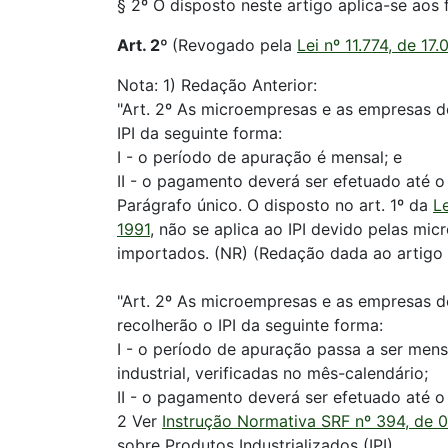
§ 2º O disposto neste artigo aplica-se ao
Art. 2º
(Revogado pela
Lei nº 11.774, de 17
Nota: 1) Redação Anterior:
"Art. 2º As microempresas e as empresas d
IPI da seguinte forma:
I - o período de apuração é mensal; e
II - o pagamento deverá ser efetuado até o
Parágrafo único. O disposto no art. 1º da
L
1991
, não se aplica ao IPI devido pelas m
importados. (NR) (Redação dada ao artigo
"Art. 2º As microempresas e as empresas d
recolherão o IPI da seguinte forma:
I - o período de apuração passa a ser mens
industrial, verificadas no mês-calendário;
II - o pagamento deverá ser efetuado até o
2 Ver
Instrução Normativa SRF nº 394, de 
sobre Produtos Industrializados (IPI).