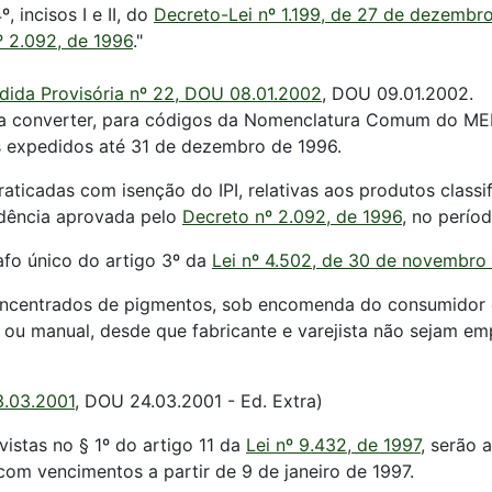
, incisos I e II, do
Decreto-Lei nº 1.199, de 27 de dezembro
º 2.092, de 1996
."
dida Provisória nº 22, DOU 08.01.2002
, DOU 09.01.2002.
o a converter, para códigos da Nomenclatura Comum do M
s expedidos até 31 de dezembro de 1996.
aticadas com isenção do IPI, relativas aos produtos classi
idência aprovada pelo
Decreto nº 2.092, de 1996
, no perío
afo único do artigo 3º da
Lei nº 4.502, de 30 de novembro
m concentrados de pigmentos, sob encomenda do consumidor 
 ou manual, desde que fabricante e varejista não sejam em
3.03.2001
, DOU 24.03.2001 - Ed. Extra)
istas no § 1º do artigo 11 da
Lei nº 9.432, de 1997
, serão 
om vencimentos a partir de 9 de janeiro de 1997.