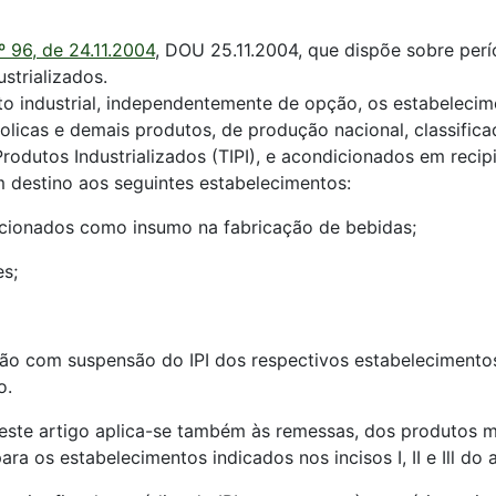
 96, de 24.11.2004
, DOU 25.11.2004, que dispõe sobre per
strializados.
o industrial, independentemente de opção, os estabelecim
olicas e demais produtos, de produção nacional, classifi
rodutos Industrializados (TIPI), e acondicionados em recip
 destino aos seguintes estabelecimentos:
encionados como insumo na fabricação de bebidas;
es;
irão com suspensão do IPI dos respectivos estabeleciment
o.
 este artigo aplica-se também às remessas, dos produtos 
a os estabelecimentos indicados nos incisos I, II e Ill do a