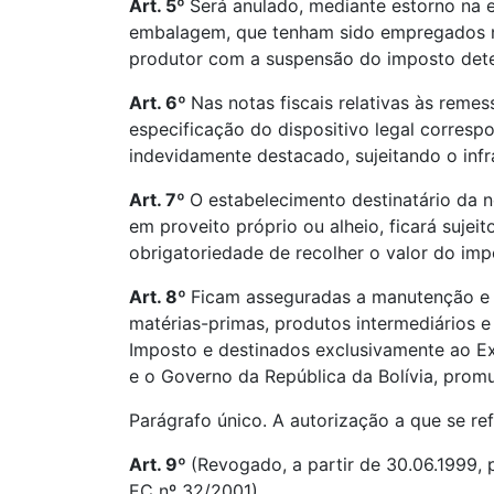
Art. 5º
Será anulado, mediante estorno na es
embalagem, que tenham sido empregados na
produtor com a suspensão do imposto deter
Art. 6º
Nas notas fiscais relativas às reme
especificação do dispositivo legal corresp
indevidamente destacado, sujeitando o infra
Art. 7º
O estabelecimento destinatário da no
em proveito próprio ou alheio, ficará suje
obrigatoriedade de recolher o valor do im
Art. 8º
Ficam asseguradas a manutenção e a
matérias-primas, produtos intermediários 
Imposto e destinados exclusivamente ao Ex
e o Governo da República da Bolívia, pro
Parágrafo único. A autorização a que se ref
Art. 9º
(Revogado, a partir de 30.06.1999, 
EC nº 32/2001)