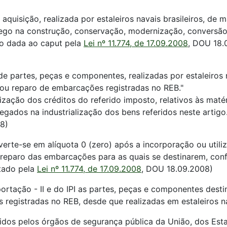
 aquisição, realizada por estaleiros navais brasileiros, de 
ego na construção, conservação, modernização, conversão
ão dada ao caput pela
Lei nº 11.774, de 17.09.2008
, DOU 18.
s de partes, peças e componentes, realizadas por estaleiros
ou reparo de embarcações registradas no REB."
ização dos créditos do referido imposto, relativos às maté
gados na industrialização dos bens referidos neste artigo
8)
verte-se em alíquota 0 (zero) após a incorporação ou util
reparo das embarcações para as quais se destinarem, con
ntado pela
Lei nº 11.774, de 17.09.2008
, DOU 18.09.2008)
ortação - II e do IPI as partes, peças e componentes des
egistradas no REB, desde que realizadas em estaleiros nav
idos pelos órgãos de segurança pública da União, dos Esta