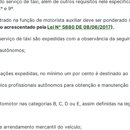
o serviço de táxi, além de outros requisitos nele especifi
º e 9º.
rado na função de motorista auxiliar deve ser ponderado n
fo acrescentado pela
Lei Nº 5880 DE 08/06/2017
).
serviço de táxi são expedidas com a observância da seguin
s autônomos;
.
izações expedidas, no mínimo um por cento é destinado ao 
elos profissionais autônomos para obtenção e manutenção 
utomotor nas categorias B, C, D ou E, assim definidas na leg
o de arrendamento mercantil do veículo;