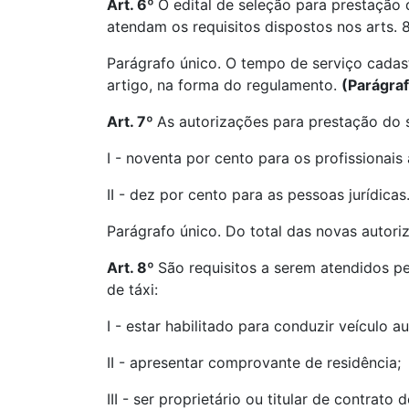
Art. 6º
O edital de seleção para prestação d
atendam os requisitos dispostos nos arts. 8
Parágrafo único. O tempo de serviço cadast
artigo, na forma do regulamento.
(Parágra
Art. 7º
As autorizações para prestação do 
I - noventa por cento para os profissionai
II - dez por cento para as pessoas jurídicas
Parágrafo único. Do total das novas autor
Art. 8º
São requisitos a serem atendidos p
de táxi:
I - estar habilitado para conduzir veículo a
II - apresentar comprovante de residência;
III - ser proprietário ou titular de contrat