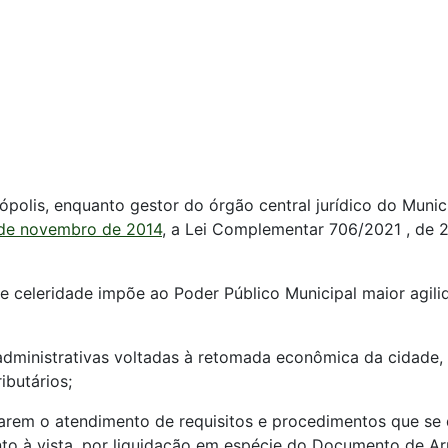
ópolis, enquanto gestor do órgão central jurídico do Munic
 de novembro de 2014
, a Lei Complementar 706/2021 , de 2
 e celeridade impõe ao Poder Público Municipal maior agil
administrativas voltadas à retomada econômica da cidade, 
ibutários;
arem o atendimento de requisitos e procedimentos que se
nto à vista, por liquidação em espécie do Documento de A