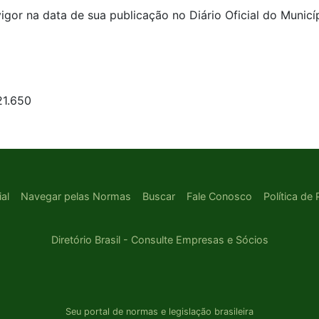
igor na data de sua publicação no Diário Oficial do Municíp
21.650
ial
Navegar pelas Normas
Buscar
Fale Conosco
Política de
Diretório Brasil - Consulte Empresas e Sócios
Seu portal de normas e legislação brasileira