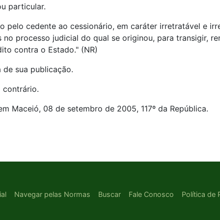
u particular.
pelo cedente ao cessionário, em caráter irretratável e irr
o processo judicial do qual se originou, para transigir, re
ito contra o Estado." (NR)
 de sua publicação.
contrário.
Maceió, 08 de setembro de 2005, 117º da República.
ial
Navegar pelas Normas
Buscar
Fale Conosco
Política de