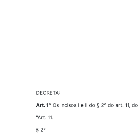
DECRETA:
Art. 1º
Os incisos I e II do § 2º do art. 11, d
"Art. 11.
§ 2º