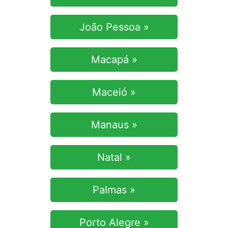
João Pessoa »
Macapá »
Maceió »
Manaus »
Natal »
Palmas »
Porto Alegre »