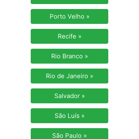
Porto Velho »
Recife »
Rio Branco »
Rio de Janeiro »
Salvador »
São Luís »
São Paulo »