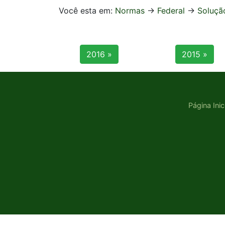
Você esta em:
Normas
->
Federal
->
Soluçã
2016 »
2015 »
Página Inic