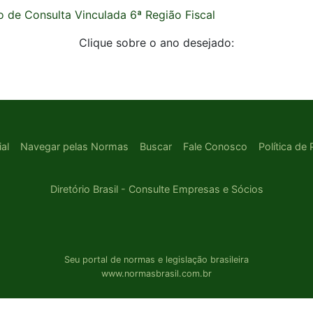
o de Consulta Vinculada 6ª Região Fiscal
Clique sobre o ano desejado:
ial
Navegar pelas Normas
Buscar
Fale Conosco
Política de
Diretório Brasil - Consulte Empresas e Sócios
Seu portal de normas e legislação brasileira
www.normasbrasil.com.br