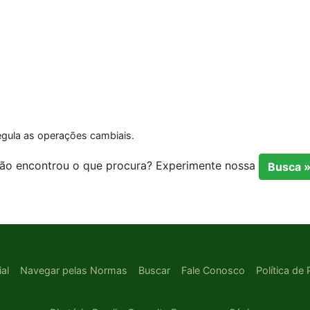
regula as operações cambiais.
ão encontrou o que procura? Experimente nossa
Busca 
ial
Navegar pelas Normas
Buscar
Fale Conosco
Política de