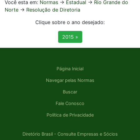
Você esta em:
Normas
->
Estadual
->
Rio Grande do
Norte
->
Resolução de Diretoria
Clique sobre o ano desejado:
2015 »
Página Inicial
Navegar pelas Normas
Buscar
Fale Conosco
Política de Privacidade
Diretório Brasil - Consulte Empresas e Sócios