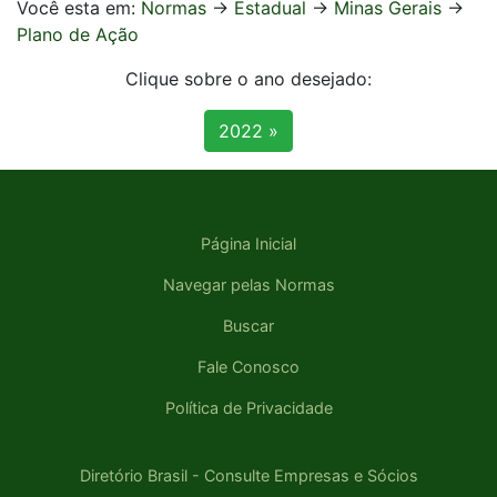
Você esta em:
Normas
->
Estadual
->
Minas Gerais
->
Plano de Ação
Clique sobre o ano desejado:
2022 »
Página Inicial
Navegar pelas Normas
Buscar
Fale Conosco
Política de Privacidade
Diretório Brasil - Consulte Empresas e Sócios