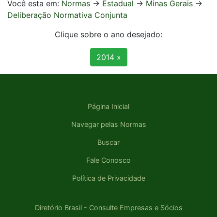
Você esta em:
Normas
->
Estadual
->
Minas Gerais
->
Deliberação Normativa Conjunta
Clique sobre o ano desejado:
2014 »
Página Inicial
Navegar pelas Normas
Buscar
Fale Conosco
Política de Privacidade
Diretório Brasil - Consulte Empresas e Sócios