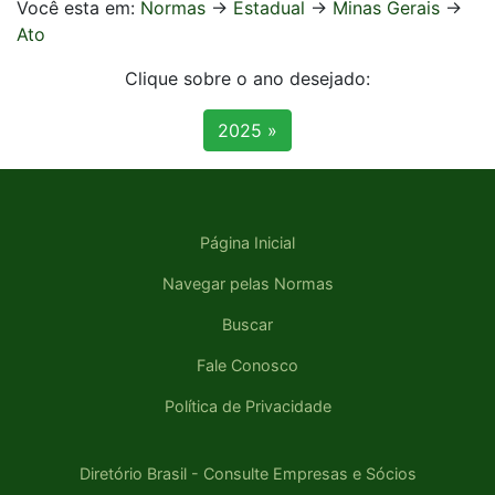
Você esta em:
Normas
->
Estadual
->
Minas Gerais
->
Ato
Clique sobre o ano desejado:
2025 »
Página Inicial
Navegar pelas Normas
Buscar
Fale Conosco
Política de Privacidade
Diretório Brasil - Consulte Empresas e Sócios