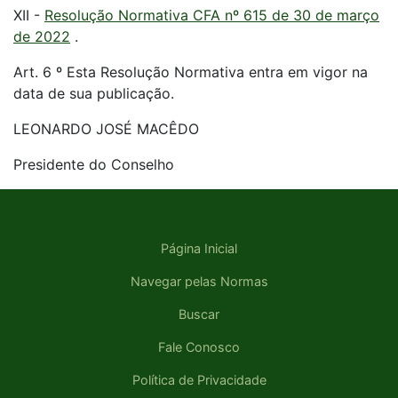
XII -
Resolução Normativa CFA nº 615 de 30 de março
de 2022
.
Art. 6 º Esta Resolução Normativa entra em vigor na
data de sua publicação.
LEONARDO JOSÉ MACÊDO
Presidente do Conselho
Página Inicial
Navegar pelas Normas
Buscar
Fale Conosco
Política de Privacidade