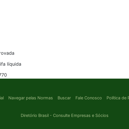
rovada
ifa líquida
770
ial
Navegar pelas Normas
Buscar
Fale Conosco
Política de
Diretório Brasil - Consulte Empresas e Sócios