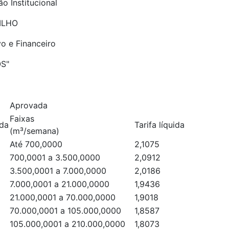
o Institucional
ILHO
vo e Financeiro
OS"
Aprovada
Faixas
ida
Tarifa líquida
(m³/semana)
Até 700,0000
2,1075
700,0001 a 3.500,0000
2,0912
3.500,0001 a 7.000,0000
2,0186
7.000,0001 a 21.000,0000
1,9436
21.000,0001 a 70.000,0000
1,9018
70.000,0001 a 105.000,0000
1,8587
105.000,0001 a 210.000,0000
1,8073