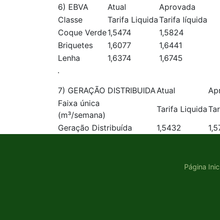
6) EBVA
Atual
Aprovada
Classe
Tarifa Liquida
Tarifa líquida
Coque Verde
1,5474
1,5824
Briquetes
1,6077
1,6441
Lenha
1,6374
1,6745
.
7) GERAÇÃO DISTRIBUIDA
Atual
Ap
Faixa única
Tarifa Liquida
Tar
(m³/semana)
Geração Distribuída
1,5432
1,5
Página Inic