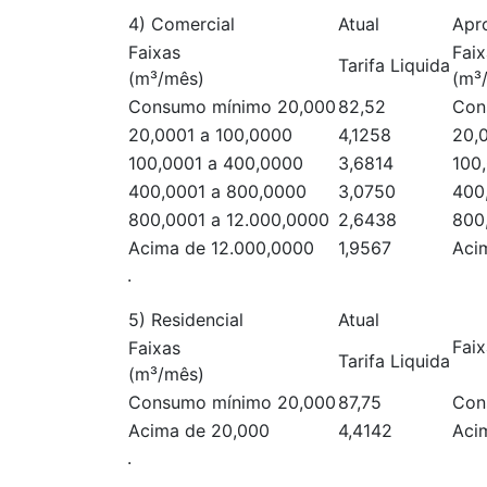
4) Comercial
Atual
Apr
Faixas
Faix
Tarifa Liquida
(m³/mês)
(m³
Consumo mínimo 20,000
82,52
Con
20,0001 a 100,0000
4,1258
20,
100,0001 a 400,0000
3,6814
100
400,0001 a 800,0000
3,0750
400
800,0001 a 12.000,0000
2,6438
800
Acima de 12.000,0000
1,9567
Aci
.
5) Residencial
Atual
Fai
Faixas
Tarifa Liquida
(m³/mês)
Consumo mínimo 20,000
87,75
Con
Acima de 20,000
4,4142
Aci
.