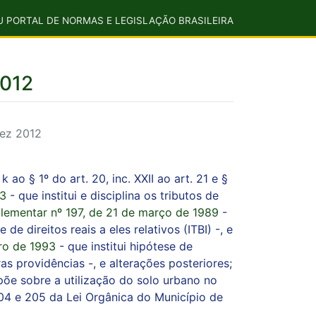
U PORTAL DE NORMAS E LEGISLAÇÃO BRASILEIRA
2012
dez 2012
 k ao § 1º do art. 20, inc. XXII ao art. 21 e §
73
- que institui e disciplina os tributos de
lementar nº 197, de 21 de março de 1989
-
de direitos reais a eles relativos (ITBI) -, e
ro de 1993
- que institui hipótese de
 providências -, e alterações posteriores;
põe sobre a utilização do solo urbano no
04 e 205 da Lei Orgânica do Município de