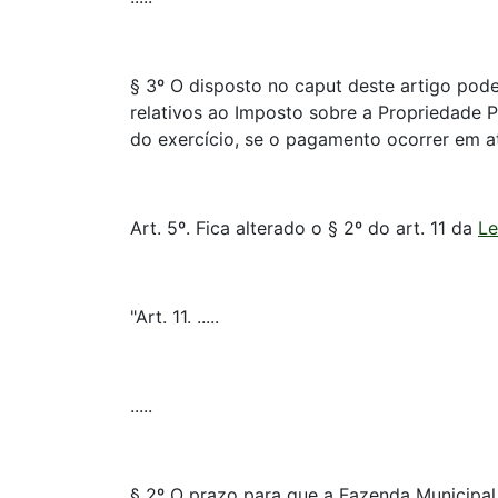
§ 3º O disposto no caput deste artigo pod
relativos ao Imposto sobre a Propriedade Pr
do exercício, se o pagamento ocorrer em at
Art. 5º. Fica alterado o § 2º do art. 11 da
Le
"Art. 11. .....
.....
§ 2º O prazo para que a Fazenda Municipal 