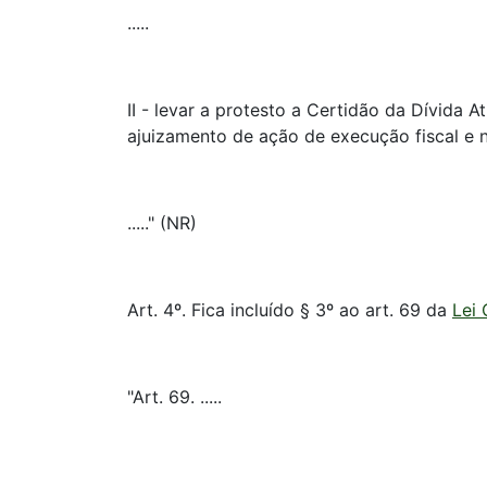
.....
II - levar a protesto a Certidão da Dívida 
ajuizamento de ação de execução fiscal e n
....." (NR)
Art. 4º. Fica incluído § 3º ao art. 69 da
Lei
"Art. 69. .....
.....