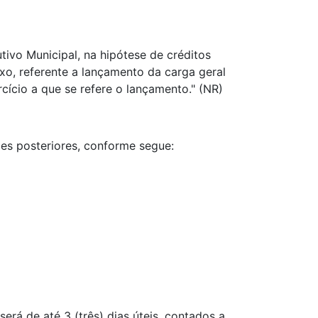
ivo Municipal, na hipótese de créditos
ixo, referente a lançamento da carga geral
cício a que se refere o lançamento." (NR)
ções posteriores, conforme segue:
rá de até 3 (três) dias úteis, contados a