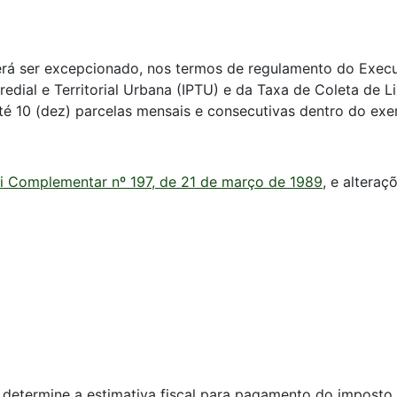
erá ser excepcionado, nos termos de regulamento do Execut
edial e Territorial Urbana (IPTU) e da Taxa de Coleta de L
é 10 (dez) parcelas mensais e consecutivas dentro do exer
i Complementar nº 197, de 21 de março de 1989
, e altera
determine a estimativa fiscal para pagamento do imposto se