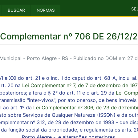
SE
BUSCAR
NORMAS
 Complementar nº 706 DE 26/12/
unicipal - Porto Alegre - RS - Publicado no DOM em 27 
 e XXI do art. 21 e o inc. II do caput do art. 68-A, inclui al.
art. 20 na
Lei Complementar nº 7, de 7 de dezembro de 19
osteriores; altera o § 2º do art. 11 e o art. 29 da
Lei Comp
ransmissão "inter-vivos", por ato oneroso, de bens imóveis e 
XI ao art. 1º da
Lei Complementar nº 306, de 23 de dezemb
o sobre Serviços de Qualquer Natureza (ISSQN) e dá outras
i Complementar nº 312, de 29 de dezembro de 1993 - que dis
a função social da propriedade, e regulamenta os arts. 2
Porto Alegre -, e alterações posteriores.