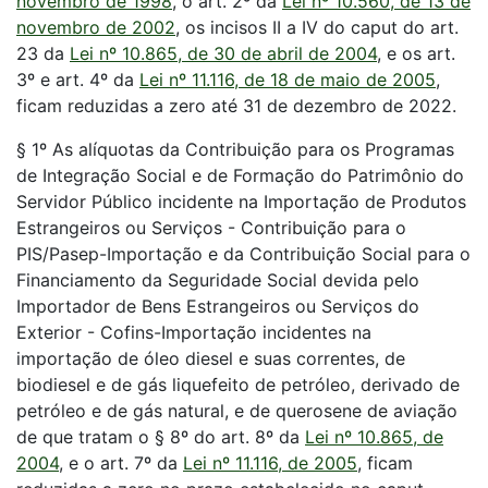
novembro de 1998
, o art. 2º da
Lei nº 10.560, de 13 de
novembro de 2002
, os incisos II a IV do caput do art.
23 da
Lei nº 10.865, de 30 de abril de 2004
, e os art.
3º e art. 4º da
Lei nº 11.116, de 18 de maio de 2005
,
ficam reduzidas a zero até 31 de dezembro de 2022.
§ 1º As alíquotas da Contribuição para os Programas
de Integração Social e de Formação do Patrimônio do
Servidor Público incidente na Importação de Produtos
Estrangeiros ou Serviços - Contribuição para o
PIS/Pasep-Importação e da Contribuição Social para o
Financiamento da Seguridade Social devida pelo
Importador de Bens Estrangeiros ou Serviços do
Exterior - Cofins-Importação incidentes na
importação de óleo diesel e suas correntes, de
biodiesel e de gás liquefeito de petróleo, derivado de
petróleo e de gás natural, e de querosene de aviação
de que tratam o § 8º do art. 8º da
Lei nº 10.865, de
2004
, e o art. 7º da
Lei nº 11.116, de 2005
, ficam