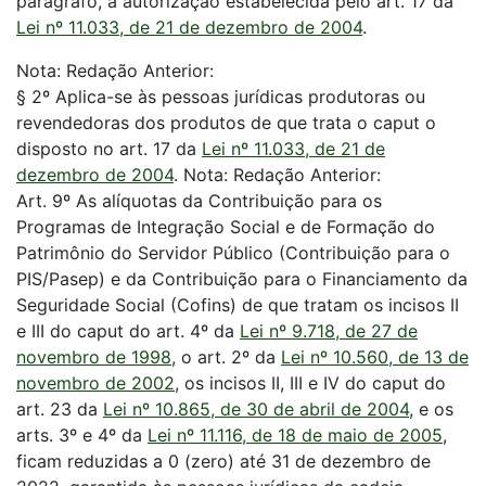
parágrafo, a autorização estabelecida pelo art. 17 da
Lei nº 11.033, de 21 de dezembro de 2004
.
Nota: Redação Anterior:
§ 2º Aplica-se às pessoas jurídicas produtoras ou
revendedoras dos produtos de que trata o caput o
disposto no art. 17 da
Lei nº 11.033, de 21 de
dezembro de 2004
.
Nota: Redação Anterior:
Art. 9º As alíquotas da Contribuição para os
Programas de Integração Social e de Formação do
Patrimônio do Servidor Público (Contribuição para o
PIS/Pasep) e da Contribuição para o Financiamento da
Seguridade Social (Cofins) de que tratam os incisos II
e III do caput do art. 4º da
Lei nº 9.718, de 27 de
novembro de 1998
, o art. 2º da
Lei nº 10.560, de 13 de
novembro de 2002
, os incisos II, III e IV do caput do
art. 23 da
Lei nº 10.865, de 30 de abril de 2004
, e os
arts. 3º e 4º da
Lei nº 11.116, de 18 de maio de 2005
,
ficam reduzidas a 0 (zero) até 31 de dezembro de