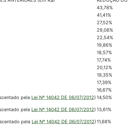
ES ANTERIORES (Em R$)
REDUÇÃO DO 
43,78%
41,41%
27,52%
29,08%
22,54%
19,86%
18,57%
17,74%
20,12%
19,35%
17,39%
16,67%
escentado pela
Lei Nº 14042 DE 06/07/2012
)
14,50%
escentado pela
Lei Nº 14042 DE 06/07/2012
)
13,61%
escentado pela
Lei Nº 14042 DE 06/07/2012
)
11,68%