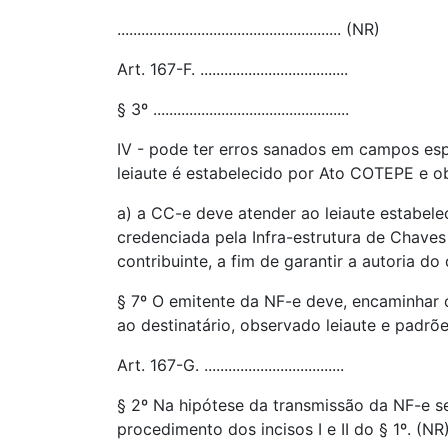
........................................................ (NR)
Art. 167-F. .....................................
§ 3º .................................................
IV - pode ter erros sanados em campos esp
leiaute é estabelecido por Ato COTEPE e ob
a) a CC-e deve atender ao leiaute estabele
credenciada pela Infra-estrutura de Chaves
contribuinte, a fim de garantir a autoria do
§ 7º O emitente da NF-e deve, encaminhar o
ao destinatário, observado leiaute e padr
Art. 167-G. ...................................
§ 2º Na hipótese da transmissão da NF-e se 
procedimento dos incisos I e II do § 1º. (NR