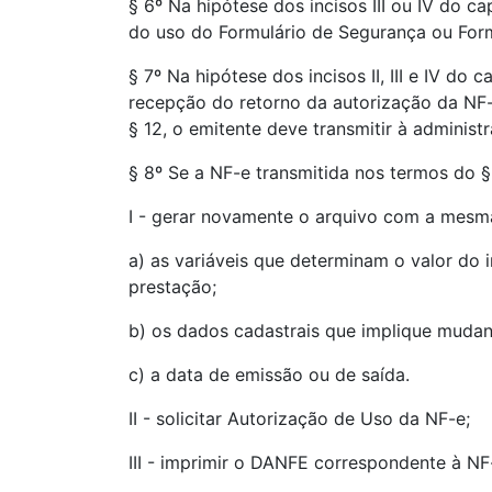
§ 6º Na hipótese dos incisos III ou IV do c
do uso do Formulário de Segurança ou Form
§ 7º Na hipótese dos incisos II, III e IV 
recepção do retorno da autorização da NF-
§ 12, o emitente deve transmitir à administ
§ 8º Se a NF-e transmitida nos termos do § 7
I - gerar novamente o arquivo com a mesma
a) as variáveis que determinam o valor do 
prestação;
b) os dados cadastrais que implique mudan
c) a data de emissão ou de saída.
II - solicitar Autorização de Uso da NF-e;
III - imprimir o DANFE correspondente à NF