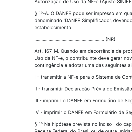
Autorização de Uso da NF-e (Ajuste SINIEF 
§ 1º-A. O DANFE pode ser impresso em qual
denominado 'DANFE Simplificado', devendo 
estabelecimento.
........................................................... (NR)
Art. 167-M. Quando em decorrência de probl
Uso da NF-e, o contribuinte deve gerar no
contingência e adotar uma das seguintes alt
I - transmitir a NF-e para o Sistema de Co
II - transmitir Declaração Prévia de Emissã
III - imprimir o DANFE em Formulário de Se
IV - imprimir o DANFE em Formulário de Se
§ 1º Na hipótese prevista no inciso I do cap
Receita Federal do Brasil ou de outra unida