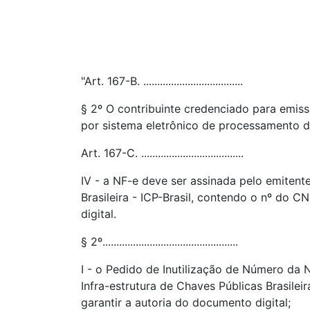
"Art. 167-B. ....................................
§ 2º O contribuinte credenciado para emiss
por sistema eletrônico de processamento 
Art. 167-C. .....................................
IV - a NF-e deve ser assinada pelo emitente
Brasileira - ICP-Brasil, contendo o nº do 
digital.
§ 2º.................................................
I - o Pedido de Inutilização de Número da 
Infra-estrutura de Chaves Públicas Brasilei
garantir a autoria do documento digital;