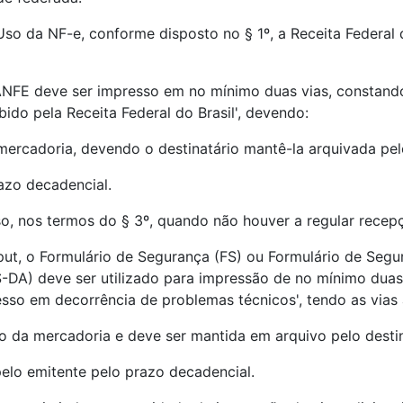
o da NF-e, conforme disposto no § 1º, a Receita Federal d
 DANFE deve ser impresso em no mínimo duas vias, constan
do pela Receita Federal do Brasil', devendo:
mercadoria, devendo o destinatário mantê-la arquivada pel
razo decadencial.
, nos termos do § 3º, quando não houver a regular recepç
 caput, o Formulário de Segurança (FS) ou Formulário de S
FS-DA) deve ser utilizado para impressão de no mínimo du
so em decorrência de problemas técnicos', tendo as vias 
o da mercadoria e deve ser mantida em arquivo pelo destin
pelo emitente pelo prazo decadencial.