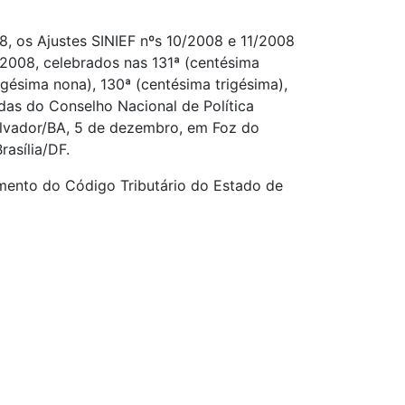
, os Ajustes SINIEF nºs 10/2008 e 11/2008
2008, celebrados nas 131ª (centésima
igésima nona), 130ª (centésima trigésima),
odas do Conselho Nacional de Política
alvador/BA, 5 de dezembro, em Foz do
asília/DF.
mento do Código Tributário do Estado de