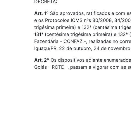
DECRETA:
Art. 1º
São aprovados, ratificados e com e
e os Protocolos ICMS nºs 80/2008, 84/200
trigésima primeira) e 132ª (centésima trig
131ª (centésima trigésima primeira) e 132ª
Fazendária - CONFAZ -, realizadas no corr
Iguaçu/PR, 22 de outubro, 24 de novembro,
Art. 2º
Os dispositivos adiante enumerado
Goiás - RCTE -, passam a vigorar com as se