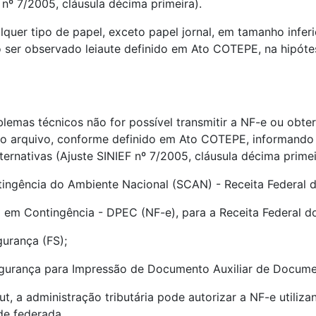
nº 7/2005, cláusula décima primeira).
quer tipo de papel, exceto papel jornal, em tamanho infe
ser observado leiaute definido em Ato COTEPE, na hipóte
emas técnicos não for possível transmitir a NF-e ou obter
vo arquivo, conforme definido em Ato COTEPE, informando 
ernativas (Ajuste SINIEF nº 7/2005, cláusula décima primei
ntingência do Ambiente Nacional (SCAN) - Receita Federal do
o em Contingência - DPEC (NF-e), para a Receita Federal do
gurança (FS);
gurança para Impressão de Documento Auxiliar de Documen
ut, a administração tributária pode autorizar a NF-e utiliz
de federada.