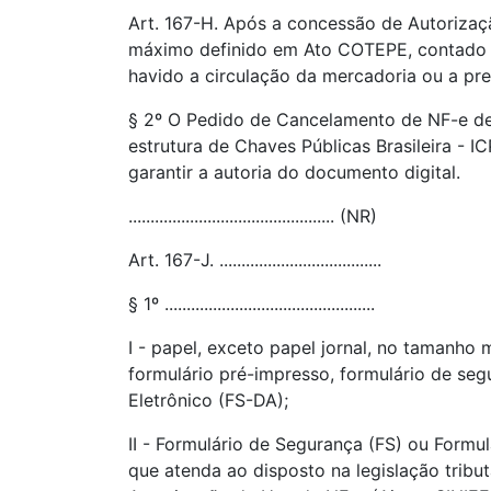
Art. 167-H. Após a concessão de Autorizaç
máximo definido em Ato COTEPE, contado 
havido a circulação da mercadoria ou a pre
§ 2º O Pedido de Cancelamento de NF-e deve
estrutura de Chaves Públicas Brasileira - 
garantir a autoria do documento digital.
............................................... (NR)
Art. 167-J. .....................................
§ 1º ................................................
I - papel, exceto papel jornal, no tamanho
formulário pré-impresso, formulário de se
Eletrônico (FS-DA);
II - Formulário de Segurança (FS) ou Form
que atenda ao disposto na legislação tribut