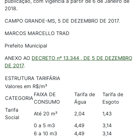
publicação, com vigência a partir de 6 de Janeiro de
2018.
CAMPO GRANDE-MS, 5 DE DEZEMBRO DE 2017.
MARCOS MARCELLO TRAD
Prefeito Municipal
ANEXO AO
DECRETO nº 13.344 , DE 5 DE DEZEMBRO
DE 2017
.
ESTRUTURA TARIFÁRIA
Valores em R$/m³
FAIXA DE
Tarifa de
Tarifa de
CATEGORIA
CONSUMO
Água
Esgoto
Tarifa
Até 20 m³
2,04
1,43
Social
0 a 5 m3
4,49
3,14
6 a 10 m3
4,49
3,14