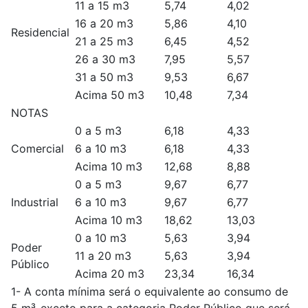
11 a 15 m3
5,74
4,02
16 a 20 m3
5,86
4,10
Residencial
21 a 25 m3
6,45
4,52
26 a 30 m3
7,95
5,57
31 a 50 m3
9,53
6,67
Acima 50 m3
10,48
7,34
NOTAS
0 a 5 m3
6,18
4,33
Comercial
6 a 10 m3
6,18
4,33
Acima 10 m3
12,68
8,88
0 a 5 m3
9,67
6,77
Industrial
6 a 10 m3
9,67
6,77
Acima 10 m3
18,62
13,03
0 a 10 m3
5,63
3,94
Poder
11 a 20 m3
5,63
3,94
Público
Acima 20 m3
23,34
16,34
1- A conta mínima será o equivalente ao consumo de