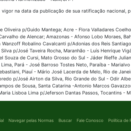
 vigor na data da publicação de sua ratificação nacional, 
Oliveira p/Guido Mantega; Acre - Flora Valladares Coelho,
arvalho de Alencar; Amazonas - Afonso Lobo Moraes, Bahia
a Wanzoff Robalino Cavalcanti p/Adonias dos Reis Santiago,
Silva p/José Taveira Rocha, Maranhão - Luís Henrique Vigá
l Souza de Cursi, Mato Grosso do Sul - Jáder Rieffe Julian
ima, Pará - José Barroso Tostes Neto, Paraíba - Marialvo
ebastiani, Piauí - Mário José Lacerda de Melo, Rio de Janei
edo p/José Airton da Silva, Rio Grande do Sul - Odir Alber
mpos de Sousa, Santa Catarina -Antonio Marcos Gavazzoni
Maria Lisboa Lima p/Jeferson Dantas Passos, Tocantins - M
ial
Navegar pelas Normas
Buscar
Fale Conosco
Política de