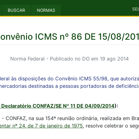
SE
BUSCAR
NORMAS
onvênio ICMS nº 86 DE 15/08/20
Norma Federal - Publicado no DO em 19 ago 2014
deral às disposições do Convênio ICMS 55/98, que autori
rcadorias destinadas a pessoas portadoras de deficiência f
 Declaratório CONFAZ/SE Nº 11 DE 04/09/2014
):
- CONFAZ, na sua 154ª reunião ordinária, realizada em Bras
tar nº 24, de 7 de janeiro de 1975
, resolve celebrar o seg