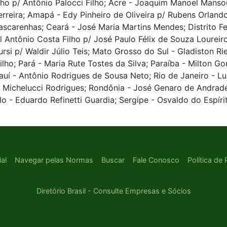
lho p/ Antônio Palocci Filho; Acre - Joaquim Manoel Mans
erreira; Amapá - Edy Pinheiro de Oliveira p/ Rubens Orland
carenhas; Ceará - José Maria Martins Mendes; Distrito Fede
el Antônio Costa Filho p/ José Paulo Félix de Souza Lourei
rsi p/ Waldir Júlio Teis; Mato Grosso do Sul - Gladiston R
lho; Pará - Maria Rute Tostes da Silva; Paraíba - Milton G
uí - Antônio Rodrigues de Sousa Neto; Rio de Janeiro - Lu
lo Michelucci Rodrigues; Rondônia - José Genaro de Andrad
o - Eduardo Refinetti Guardia; Sergipe - Osvaldo do Espír
ial
Navegar pelas Normas
Buscar
Fale Conosco
Política de
Diretório Brasil - Consulte Empresas e Sócios