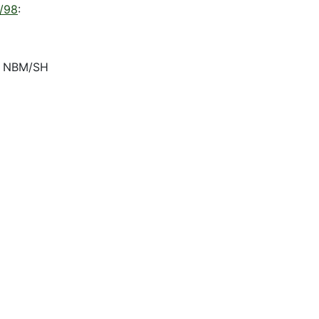
/98
:
O NBM/SH