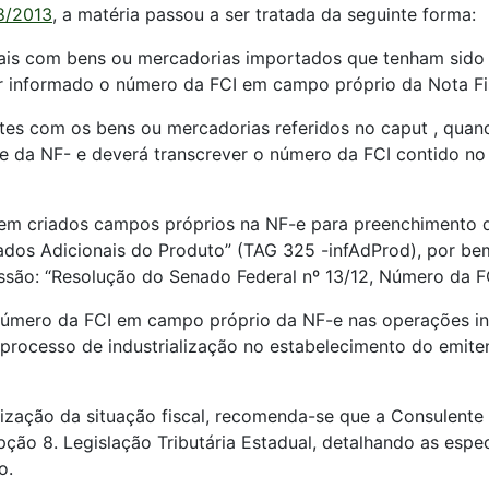
8/2013
, a matéria passou a ser tratada da seguinte forma:
ais com bens ou mercadorias importados que tenham sido 
r informado o número da FCI em campo próprio da Nota Fis
tes com os bens ou mercadorias referidos no caput , qua
te da NF- e deverá transcrever o número da FCI contido no
em criados campos próprios na NF-e para preenchimento d
ados Adicionais do Produto” (TAG 325 -infAdProd), por be
ssão: “Resolução do Senado Federal nº 13/12, Número da 
o número da FCI em campo próprio da NF-e nas operações i
rocesso de industrialização no estabelecimento do emiten
rização da situação fiscal, recomenda-se que a Consulente 
ção 8. Legislação Tributária Estadual, detalhando as especi
o.