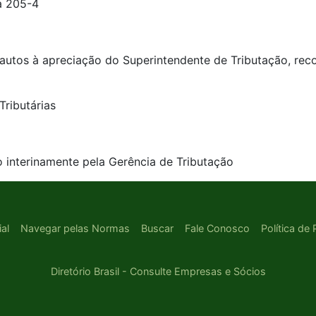
la 205-4
autos à apreciação do Superintendente de Tributação, re
Tributárias
 interinamente pela Gerência de Tributação
ial
Navegar pelas Normas
Buscar
Fale Conosco
Política de
Diretório Brasil - Consulte Empresas e Sócios