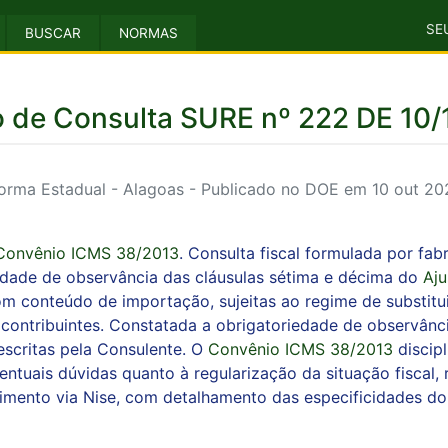
SE
BUSCAR
NORMAS
 de Consulta SURE nº 222 DE 10
orma Estadual - Alagoas - Publicado no DOE em 10 out 20
Convênio ICMS 38/2013
. Consulta fiscal formulada por fab
edade de observância das cláusulas sétima e décima do
Aju
 conteúdo de importação, sujeitas ao regime de substituiçã
 contribuintes. Constatada a obrigatoriedade de observânci
escritas pela Consulente. O
Convênio ICMS 38/2013
discipl
entuais dúvidas quanto à regularização da situação fiscal
imento via Nise, com detalhamento das especificidades do