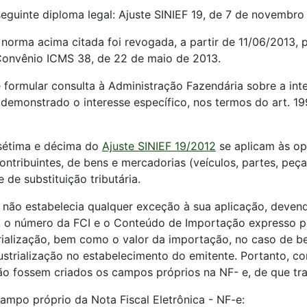
eguinte diploma legal: Ajuste SINIEF 19, de 7 de novembro
 norma acima citada foi revogada, a partir de 11/06/2013, 
 Convênio ICMS 38, de 22 de maio de 2013.
 formular consulta à Administração Fazendária sobre a int
 demonstrado o interesse específico, nos termos do art. 19
 sétima e décima do
Ajuste SINIEF 19/2012
se aplicam às op
ontribuintes, de bens e mercadorias (veículos, partes, pe
de substituição tributária.
12 não estabelecia qualquer exceção à sua aplicação, dev
or, o número da FCI e o Conteúdo de Importação expresso 
rialização, bem como o valor da importação, no caso de 
strialização no estabelecimento do emitente. Portanto, c
 fossem criados os campos próprios na NF- e, de que trat
ampo próprio da Nota Fiscal Eletrônica - NF-e: