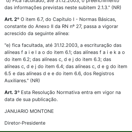
"d) Fica facultado, até 31.12.2003, o preenchimento
das informações previstas neste subitem 2.1.3." (NR)
Art. 2º
O item 6.7, do Capítulo I - Normas Básicas,
constante do Anexo II da RN nº 27, passa a vigorar
acrescido da seguinte alínea:
"e) fica facultada, até 31.12.2003, a escrituração das
alíneas f a i e l a o do item 6.1; das alíneas f a i e k a o
do item 6.2; das alíneas c, d e j do item 6.3; das
alíneas c, d e j do item 6.4; das alíneas c, d e g do item
6.5 e das alíneas d e e do item 6.6, dos Registros
Auxiliares." (NR)
Art. 3º
Esta Resolução Normativa entra em vigor na
data de sua publicação.
JANUARIO MONTONE
Diretor-Presidente