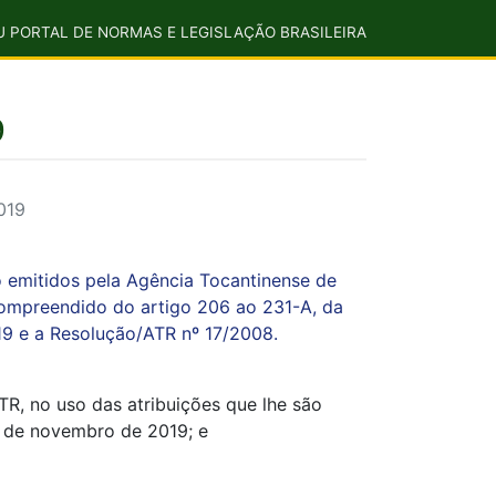
U PORTAL DE NORMAS E LEGISLAÇÃO BRASILEIRA
9
019
o emitidos pela Agência Tocantinense de
, compreendido do artigo 206 ao 231-A, da
19 e a Resolução/ATR nº 17/2008.
TR, no uso das atribuições que lhe são
2 de novembro de 2019; e