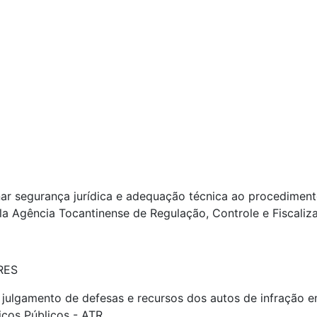
r segurança jurídica e adequação técnica ao procedimento
la Agência Tocantinense de Regulação, Controle e Fiscaliz
RES
e e julgamento de defesas e recursos dos autos de infração 
iços Públicos - ATR.