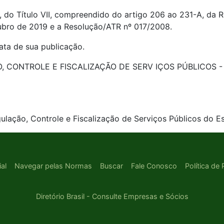
II, do Título VII, compreendido do artigo 206 ao 231-A, da
ubro de 2019 e a Resolução/ATR nº 017/2008.
ata de sua publicação.
ONTROLE E FISCALIZAÇÃO DE SERV IÇOS PÚBLICOS - ATR
ulação, Controle e Fiscalização de Serviços Públicos do E
ial
Navegar pelas Normas
Buscar
Fale Conosco
Política de
Diretório Brasil - Consulte Empresas e Sócios