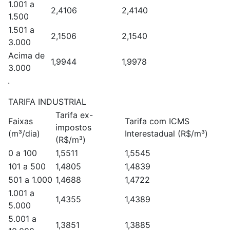
1.001 a
2,4106
2,4140
1.500
1.501 a
2,1506
2,1540
3.000
Acima de
1,9944
1,9978
3.000
.
TARIFA INDUSTRIAL
Tarifa ex-
Faixas
Tarifa com ICMS
impostos
(m³/dia)
Interestadual (R$/m³)
(R$/m³)
0 a 100
1,5511
1,5545
101 a 500
1,4805
1,4839
501 a 1.000
1,4688
1,4722
1.001 a
1,4355
1,4389
5.000
5.001 a
1,3851
1,3885