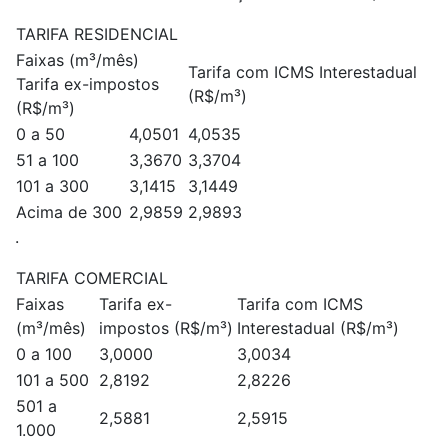
TARIFA RESIDENCIAL
Faixas (m³/mês)
Tarifa com ICMS Interestadual
Tarifa ex-impostos
(R$/m³)
(R$/m³)
0 a 50
4,0501
4,0535
51 a 100
3,3670
3,3704
101 a 300
3,1415
3,1449
Acima de 300
2,9859
2,9893
.
TARIFA COMERCIAL
Faixas
Tarifa ex-
Tarifa com ICMS
(m³/mês)
impostos (R$/m³)
Interestadual (R$/m³)
0 a 100
3,0000
3,0034
101 a 500
2,8192
2,8226
501 a
2,5881
2,5915
1.000