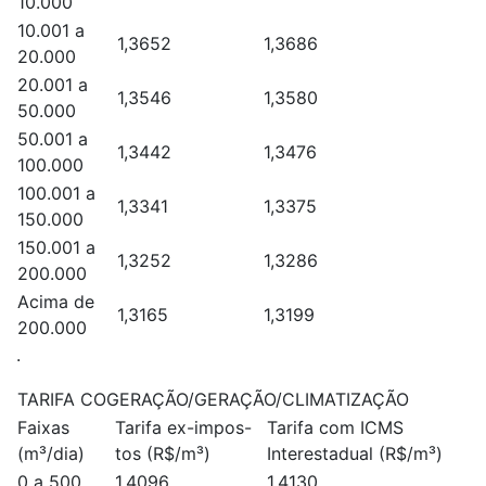
10.000
10.001 a
1,3652
1,3686
20.000
20.001 a
1,3546
1,3580
50.000
50.001 a
1,3442
1,3476
100.000
100.001 a
1,3341
1,3375
150.000
150.001 a
1,3252
1,3286
200.000
Acima de
1,3165
1,3199
200.000
.
TARIFA COGERAÇÃO/GERAÇÃO/CLIMATIZAÇÃO
Faixas
Tarifa ex-impos-
Tarifa com ICMS
(m³/dia)
tos (R$/m³)
Interestadual (R$/m³)
0 a 500
1,4096
1,4130