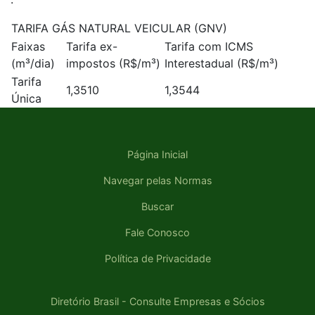
TARIFA GÁS NATURAL VEICULAR (GNV)
Faixas
Tarifa ex-
Tarifa com ICMS
(m³/dia)
impostos (R$/m³)
Interestadual (R$/m³)
Tarifa
1,3510
1,3544
Única
Página Inicial
Navegar pelas Normas
Buscar
Fale Conosco
Política de Privacidade
Diretório Brasil - Consulte Empresas e Sócios