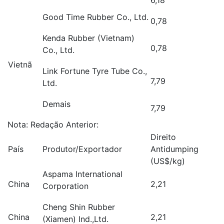
6,18
Good Time Rubber Co., Ltd.
0,78
Kenda Rubber (Vietnam)
0,78
Co., Ltd.
Vietnã
Link Fortune Tyre Tube Co.,
7,79
Ltd.
Demais
7,79
Nota: Redação Anterior:
Direito
País
Produtor/Exportador
Antidumping
(US$/kg)
Aspama International
China
2,21
Corporation
Cheng Shin Rubber
China
2,21
(Xiamen) Ind.,Ltd.