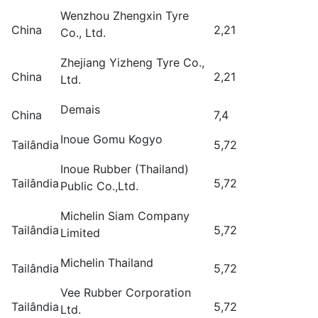
Wenzhou Zhengxin Tyre
China
2,21
Co., Ltd.
Zhejiang Yizheng Tyre Co.,
China
2,21
Ltd.
Demais
China
7,4
Inoue Gomu Kogyo
Tailândia
5,72
Inoue Rubber (Thailand)
Tailândia
5,72
Public Co.,Ltd.
Michelin Siam Company
Tailândia
5,72
Limited
Michelin Thailand
Tailândia
5,72
Vee Rubber Corporation
Tailândia
5,72
Ltd.