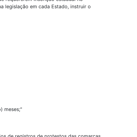
 legislação em cada Estado, instruir o
o) meses;"
tórios de registros de protestos das comarcas