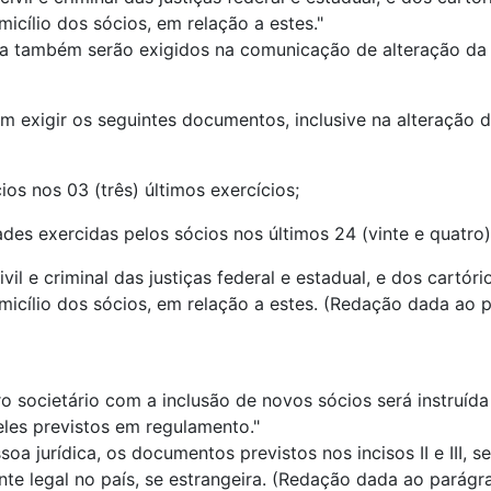
micílio dos sócios, em relação a estes."
la também serão exigidos na comunicação de alteração da 
 exigir os seguintes documentos, inclusive na alteração d
os nos 03 (três) últimos exercícios;
des exercidas pelos sócios nos últimos 24 (vinte e quatro
 civil e criminal das justiças federal e estadual, e dos cart
omicílio dos sócios, em relação a estes. (Redação dada ao 
o societário com a inclusão de novos sócios será instruíd
eles previstos em regulamento."
oa jurídica, os documentos previstos nos incisos II e III, 
ante legal no país, se estrangeira. (Redação dada ao parág