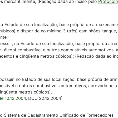
os mercantilmente; (Redação dada ao inciso pelo
Protocolo
r, no Estado de sua localização, base própria de armazena
bicos) e dispor de no mínimo 3 (três) caminhões-tanque, 
nte;"
 possuir, no Estado de sua localização, base própria ou ar
eo, álcool combustível e outros combustíveis automotivos
entos e cinqüenta metros cúbicos); (Redação dada ao in
á possuir, no Estado de sua localização, base própria de a
mbustível e outros combustíveis automotivos, aprovada pe
nqüenta metros cúbicos)."
de 10.12.2004
, DOU 22.12.2004)
o Sistema de Cadastramento Unificado de Fornecedores - 