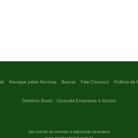
ial
Navegar pelas Normas
Buscar
Fale Conosco
Política de
Diretório Brasil - Consulte Empresas e Sócios
Seu portal de normas e legislação brasileira
www.normasbrasil.com.br