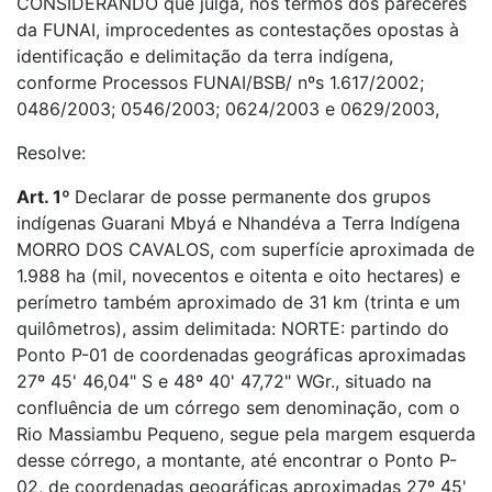
CONSIDERANDO que julga, nos termos dos pareceres
da FUNAI, improcedentes as contestações opostas à
identificação e delimitação da terra indígena,
conforme Processos FUNAI/BSB/ nºs 1.617/2002;
0486/2003; 0546/2003; 0624/2003 e 0629/2003,
Resolve:
Art. 1º
Declarar de posse permanente dos grupos
indígenas Guarani Mbyá e Nhandéva a Terra Indígena
MORRO DOS CAVALOS, com superfície aproximada de
1.988 ha (mil, novecentos e oitenta e oito hectares) e
perímetro também aproximado de 31 km (trinta e um
quilômetros), assim delimitada: NORTE: partindo do
Ponto P-01 de coordenadas geográficas aproximadas
27º 45' 46,04" S e 48º 40' 47,72" WGr., situado na
confluência de um córrego sem denominação, com o
Rio Massiambu Pequeno, segue pela margem esquerda
desse córrego, a montante, até encontrar o Ponto P-
02, de coordenadas geográficas aproximadas 27º 45'