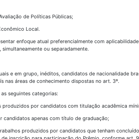
Avaliação de Políticas Públicas;
Econômico Local.
esentar enfoque atual preferencialmente com aplicabilidad
l, simultaneamente ou separadamente.
duais e em grupo, inéditos, candidatos de nacionalidade br
ís nas áreas de conhecimento dispostas no art. 3º.
as seguintes categorias:
os produzidos por candidatos com titulação acadêmica mín
or candidatos apenas com título de graduação;
trabalhos produzidos por candidatos que tenham concluído
de inscrição para participação do Prêmio, conforme art. 9