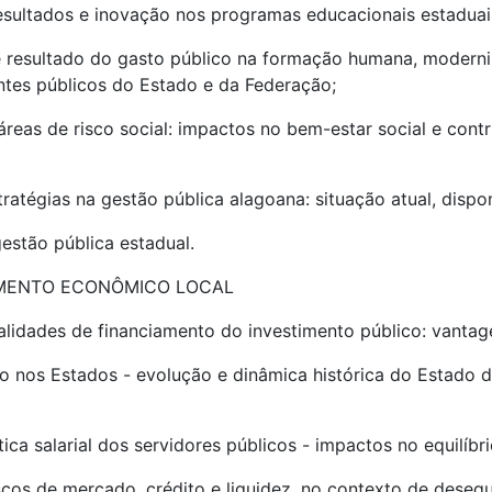
resultados e inovação nos programas educacionais estaduai
 e resultado do gasto público na formação humana, moder
ntes públicos do Estado e da Federação;
áreas de risco social: impactos no bem-estar social e cont
ratégias na gestão pública alagoana: situação atual, dispo
stão pública estadual.
IMENTO ECONÔMICO LOCAL
lidades de financiamento do investimento público: vantage
blico nos Estados - evolução e dinâmica histórica do Esta
ca salarial dos servidores públicos - impactos no equilíbr
cos de mercado, crédito e liquidez, no contexto de desequil