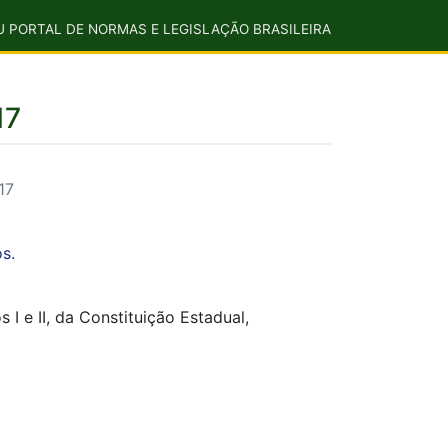
U PORTAL DE NORMAS E LEGISLAÇÃO BRASILEIRA
17
17
s.
 I e II, da Constituição Estadual,