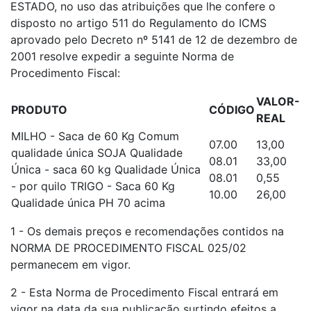
ESTADO, no uso das atribuições que lhe confere o
disposto no artigo 511 do Regulamento do ICMS
aprovado pelo Decreto nº 5141 de 12 de dezembro de
2001 resolve expedir a seguinte Norma de
Procedimento Fiscal:
VALOR-
PRODUTO
CÓDIGO
REAL
MILHO - Saca de 60 Kg Comum
07.00
13,00
qualidade única SOJA Qualidade
08.01
33,00
Única - saca 60 kg Qualidade Única
08.01
0,55
- por quilo TRIGO - Saca 60 Kg
10.00
26,00
Qualidade única PH 70 acima
1 - Os demais preços e recomendações contidos na
NORMA DE PROCEDIMENTO FISCAL 025/02
permanecem em vigor.
2 - Esta Norma de Procedimento Fiscal entrará em
vigor na data da sua publicação surtindo efeitos a