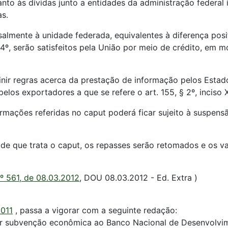
nto às dívidas junto a entidades da administração federal 
as.
lmente à unidade federada, equivalentes à diferença positi
 4º, serão satisfeitos pela União por meio de crédito, em 
nir regras acerca da prestação de informação pelos Estados
os exportadores a que se refere o art. 155, § 2º, inciso X, 
ormações referidas no caput poderá ficar sujeito à suspens
de que trata o caput, os repasses serão retomados e os v
º 561, de 08.03.2012
, DOU 08.03.2012 - Ed. Extra )
2011
, passa a vigorar com a seguinte redação:
eder subvenção econômica ao Banco Nacional de Desenvolvi