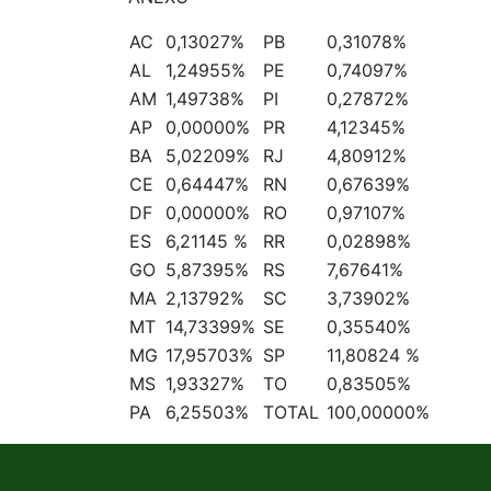
AC
0,13027%
PB
0,31078%
AL
1,24955%
PE
0,74097%
AM
1,49738%
PI
0,27872%
AP
0,00000%
PR
4,12345%
BA
5,02209%
RJ
4,80912%
CE
0,64447%
RN
0,67639%
DF
0,00000%
RO
0,97107%
ES
6,21145 %
RR
0,02898%
GO
5,87395%
RS
7,67641%
MA
2,13792%
SC
3,73902%
MT
14,73399%
SE
0,35540%
MG
17,95703%
SP
11,80824 %
MS
1,93327%
TO
0,83505%
PA
6,25503%
TOTAL
100,00000%