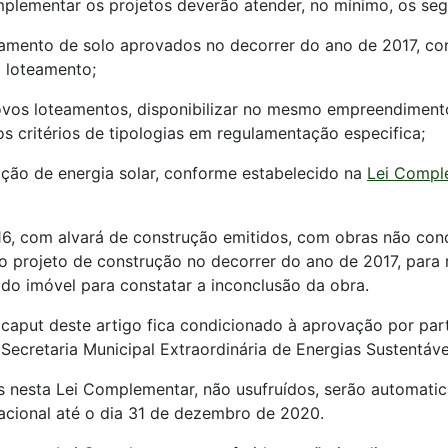
mplementar os projetos deverão atender, no mínimo, os segu
elamento de solo aprovados no decorrer do ano de 2017, c
 loteamento;
novos loteamentos, disponibilizar no mesmo empreendimento
s critérios de tipologias em regulamentação especifica;
ração de energia solar, conforme estabelecido na
Lei Compl
16, com alvará de construção emitidos, com obras não con
 projeto de construção no decorrer do ano de 2017, para r
do imóvel para constatar a inconclusão da obra.
 caput deste artigo fica condicionado à aprovação por par
ecretaria Municipal Extraordinária de Energias Sustentáve
tos nesta Lei Complementar, não usufruídos, serão automati
acional até o dia 31 de dezembro de 2020.