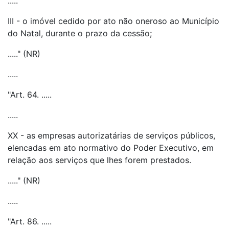
.....
III - o imóvel cedido por ato não oneroso ao Município
do Natal, durante o prazo da cessão;
....." (NR)
.....
"Art. 64. .....
.....
XX - as empresas autorizatárias de serviços públicos,
elencadas em ato normativo do Poder Executivo, em
relação aos serviços que lhes forem prestados.
....." (NR)
.....
"Art. 86. .....