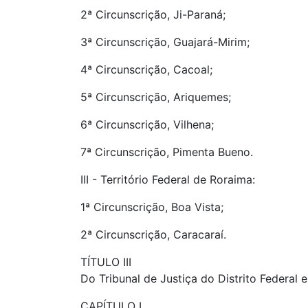
2ª Circunscrição, Ji-Paraná;
3ª Circunscrição, Guajará-Mirim;
4ª Circunscrição, Cacoal;
5ª Circunscrição, Ariquemes;
6ª Circunscrição, Vilhena;
7ª Circunscrição, Pimenta Bueno.
III - Território Federal de Roraima:
1ª Circunscrição, Boa Vista;
2ª Circunscrição, Caracaraí.
TÍTULO III
Do Tribunal de Justiça do Distrito Federal e
CAPÍTULO I