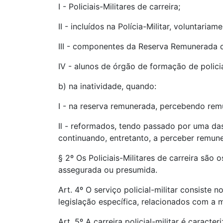
I - PoIiciais-Militares de carreira;
II - incluídos na Polícia-Militar, voluntaria
III - componentes da Reserva Remunerada da
IV - alunos de órgão de formação de policia
b) na inatividade, quando:
I - na reserva remunerada, percebendo remu
Il - reformados, tendo passado por uma das
continuando, entretanto, a perceber remune
§ 2º Os Policiais-Militares de carreira são
assegurada ou presumida.
Art. 4º O serviço policial-militar consiste 
legislação específica, relacionados com a 
Art. 5º A carreira policial-militar é caract