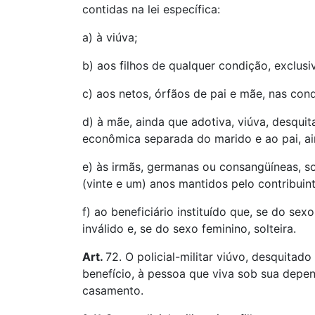
contidas na lei específica:
a) à viúva;
b) aos filhos de qualquer condição, exclus
c) aos netos, órfãos de pai e mãe, nas cond
d) à mãe, ainda que adotiva, viúva, desqu
econômica separada do marido e ao pai, ain
e) às irmãs, germanas ou consangüíneas, s
(vinte e um) anos mantidos pelo contribuinte
f) ao beneficiário instituído que, se do se
inválido e, se do sexo feminino, solteira.
Art.
72. O policial-militar viúvo, desquitado
benefício, à pessoa que viva sob sua depe
casamento.