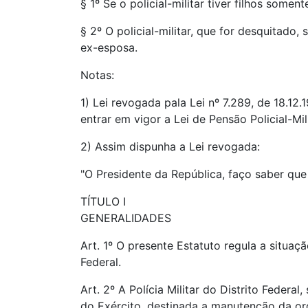
§ 1º Se o policial-militar tiver filhos somen
§ 2º O policial-militar, que for desquitado
ex-esposa.
Notas:
1) Lei revogada pala Lei nº 7.289, de 18.1
entrar em vigor a Lei de Pensão Policial-Mili
2) Assim dispunha a Lei revogada:
"O Presidente da República, faço saber que
TÍTULO I
GENERALIDADES
Art. 1º O presente Estatuto regula a situação
Federal.
Art. 2º A Polícia Militar do Distrito Federa
do Exército, destinada a manutenção da or