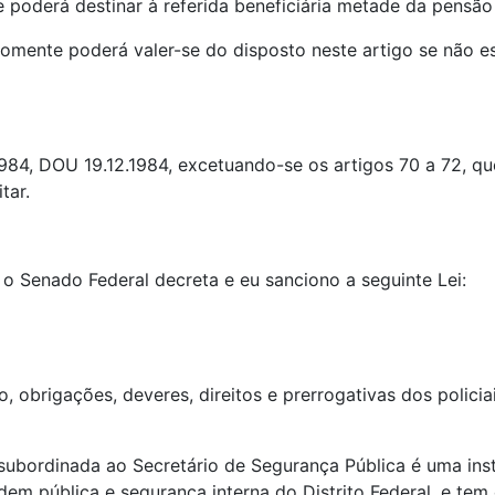
te poderá destinar à referida beneficiária metade da pensão d
, somente poderá valer-se do disposto neste artigo se não e
2.1984, DOU 19.12.1984, excetuando-se os artigos 70 a 72, 
tar.
 o Senado Federal decreta e eu sanciono a seguinte Lei:
, obrigações, deveres, direitos e prerrogativas dos policiais
l, subordinada ao Secretário de Segurança Pública é uma ins
dem pública e segurança interna do Distrito Federal, e te