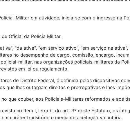
o Policial-Militar em atividade, inicia-se com o ingresso na 
 de Oficial da Polícia Militar.
tiva", "da ativa", "em serviço ativo", "em serviço na ativa"
-Militares no desempenho de cargo, comissão, encargo, incu
 policial-militar, nas organizações policiais-militares da P
evistos em lei ou regulamento.
itares do Distrito Federal, é definida pelos dispositivos con
ntos que lhes outorgam direitos e prerrogativas e lhes imp
e, no que couber, aos Policiais-Militares reformados e aos
evista no item I, letra b, do art. 3º deste Estatuto, os i
 em caráter transitório e mediante aceitação voluntária.