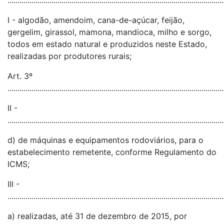
............................................................................................................
I - algodão, amendoim, cana-de-açúcar, feijão,
gergelim, girassol, mamona, mandioca, milho e sorgo,
todos em estado natural e produzidos neste Estado,
realizadas por produtores rurais;
Art. 3º
............................................................................................................
II -
............................................................................................................
d) de máquinas e equipamentos rodoviários, para o
estabelecimento remetente, conforme Regulamento do
ICMS;
III -
............................................................................................................
a) realizadas, até 31 de dezembro de 2015, por