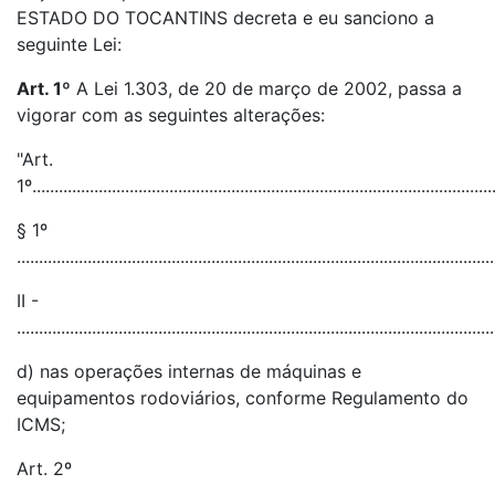
ESTADO DO TOCANTINS decreta e eu sanciono a
seguinte Lei:
Art. 1º
A Lei 1.303, de 20 de março de 2002, passa a
vigorar com as seguintes alterações:
"Art.
1º........................................................................................................
§ 1º
............................................................................................................
II -
............................................................................................................
d) nas operações internas de máquinas e
equipamentos rodoviários, conforme Regulamento do
ICMS;
Art. 2º