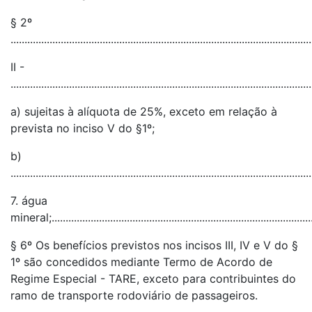
§ 2º
............................................................................................................
II -
............................................................................................................
a) sujeitas à alíquota de 25%, exceto em relação à
prevista no inciso V do §1º;
b)
............................................................................................................
7. água
mineral;...............................................................................................
§ 6º Os benefícios previstos nos incisos III, IV e V do §
1º são concedidos mediante Termo de Acordo de
Regime Especial - TARE, exceto para contribuintes do
ramo de transporte rodoviário de passageiros.