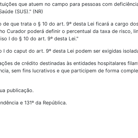
tituições que atuem no campo para pessoas com deficiência,
aúde (SUS)." (NR)
o de que trata o § 10 do art. 9º desta Lei ficará a cargo do
ho Curador poderá definir o percentual da taxa de risco, li
so I do § 10 do art. 9º desta Lei."
iso I do caput do art. 9º desta Lei podem ser exigidas isola
ções de crédito destinadas às entidades hospitalares filan
ia, sem fins lucrativos e que participem de forma comple
sua publicação.
endência e 131º da República.