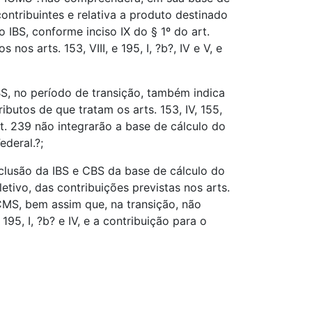
ontribuintes e relativa a produto destinado
 IBS, conforme inciso IX do § 1º do art.
os arts. 153, VIII, e 195, I, ?b?, IV e V, e
S, no período de transição, também indica
butos de que tratam os arts. 153, IV, 155,
 art. 239 não integrarão a base de cálculo do
ederal.?;
clusão da IBS e CBS da base de cálculo do
ivo, das contribuições previstas nos arts.
ICMS, bem assim que, na transição, não
95, I, ?b? e IV, e a contribuição para o