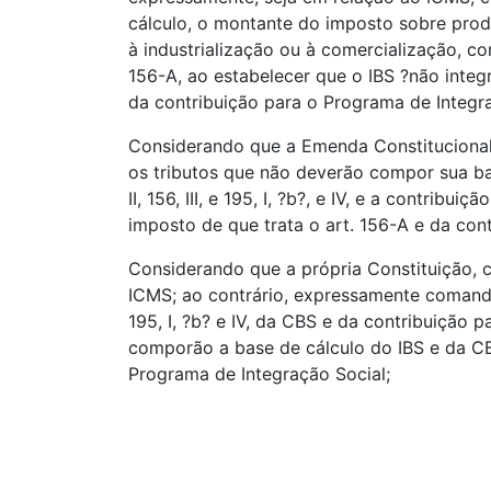
cálculo, o montante do imposto sobre produ
à industrialização ou à comercialização, co
156-A, ao estabelecer que o IBS ?não integra
da contribuição para o Programa de Integra
Considerando que a Emenda Constitucional 
os tributos que não deverão compor sua base
II, 156, III, e 195, I, ?b?, e IV, e a contri
imposto de que trata o art. 156-A e da contr
Considerando que a própria Constituição, 
ICMS; ao contrário, expressamente comanda
195, I, ?b? e IV, da CBS e da contribuição 
comporão a base de cálculo do IBS e da CBS, 
Programa de Integração Social;