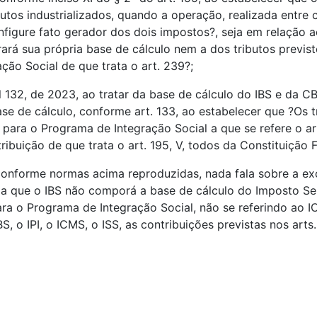
tos industrializados, quando a operação, realizada entre c
nfigure fato gerador dos dois impostos?, seja em relação ao
rá sua própria base de cálculo nem a dos tributos previstos n
ção Social de que trata o art. 239?;
132, de 2023, ao tratar da base de cálculo do IBS e da CB
 de cálculo, conforme art. 133, ao estabelecer que ?Os tri
buição para o Programa de Integração Social a que se refere o
ibuição de que trata o art. 195, V, todos da Constituição F
conforme normas acima reproduzidas, nada fala sobre a ex
 que o IBS não comporá a base de cálculo do Imposto Selet
para o Programa de Integração Social, não se referindo ao 
o IPI, o ICMS, o ISS, as contribuições previstas nos arts. 1