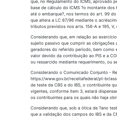
que, no Regulamento do ICMS, aprovado pel
base de cálculo do ICMS ?o montante dos tr
até o embarque?, nos termos do art. 99 d
que altera a LC 87/96 mediante o acréscim
tributos previstos nos arts. 156-A e 195, V
Considerando que, em relação ao exercício
sujeito passivo que cumprir as obrigações 
geradores do referido período, bem como es
valor devido da contribuição ao PIS e a C
ou ressarcido mediante requerimento, ou s
Considerando o Comunicado Conjunto - Rece
https://www.gov.br/receitafederal/pt-br/
de teste da CBS e do IBS, o contribuinte q
vigentes, conforme item 3, estará dispens
os contribuintes para os quais não haja obr
Considerando que, sob a ótica de ?ano test
que a validação dos campos do IBS e da CBS