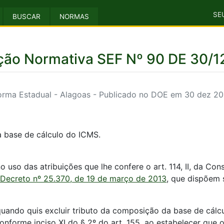
SE
BUSCAR
NORMAS
ução Normativa SEF Nº 90 DE 30/1
rma Estadual - Alagoas - Publicado no DOE em 30 dez 2
a base de cálculo do ICMS.
 das atribuições que lhe confere o art. 114, II, da Const
Decreto nº 25.370, de 19 de março de 2013
, que dispõem 
uando quis excluir tributo da composição da base de cálcu
onforme inciso XI do § 2º do art. 155, ao estabelecer qu