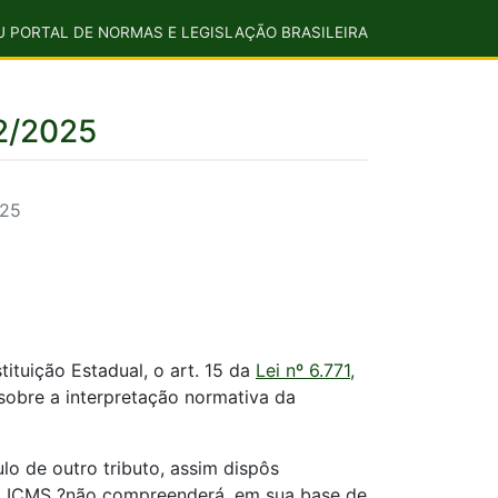
U PORTAL DE NORMAS E LEGISLAÇÃO BRASILEIRA
2/2025
025
ituição Estadual, o art. 15 da
Lei nº 6.771,
sobre a interpretação normativa da
lo de outro tributo, assim dispôs
e o ICMS ?não compreenderá, em sua base de