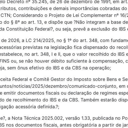
o Decreto nº 35.245, de 26 de dezembro de 1991, em art. 5
ibutos, contribuições e demais importâncias cobradas do 
o CTN; Considerando o Projeto de Lei Complementar nº 16/
o do § 8º ao art. 13, e dispõe que ?Não integram a base d
, da Constituição Federal?, ou seja, prevê a exclusão do IB
 de 2026, a LC 214/2025, no § 1º do art. 348, com fundam
acessórias previstas na legislação fica dispensado do reco
tabelece, no art. 348, I e II, que o valor recolhido do I
OFINS ou, se não houver débito suficiente à compensação,
eja, sem ônus efetivo do IBS e da CBS na operação;
ita Federal e Comitê Gestor do Imposto sobre Bens e Ser
assuntos/noticias/2025/dezembro/comunicado-conjunto, em 
ue emitir documentos fiscais ou declaração de regimes es
ado de recolhimento do IBS e da CBS. Também estarão dis
igação acessória definida.?;
e?, a Nota Técnica 2025.002, versão 1.33, publicada no Por
 nos documentos fiscais, antes obrigatória a partir de ja