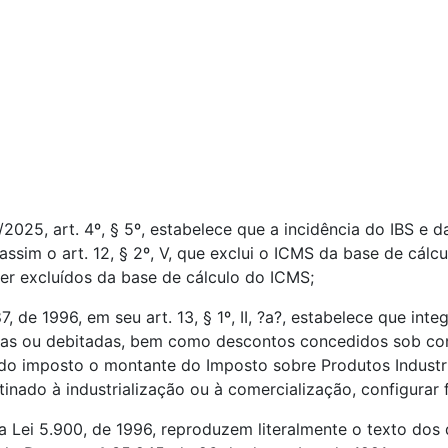
25, art. 4º, § 5º, estabelece que a incidência do IBS e d
ssim o art. 12, § 2º, V, que exclui o ICMS da base de cálc
er excluídos da base de cálculo do ICMS;
de 1996, em seu art. 13, § 1º, II, ?a?, estabelece que int
idas ou debitadas, bem como descontos concedidos sob con
o do imposto o montante do Imposto sobre Produtos Industr
stinado à industrialização ou à comercialização, configura
 da Lei 5.900, de 1996, reproduzem literalmente o texto dos